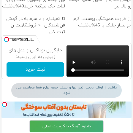
رو بالا ببر
لبات حک میکنه خرید40%تخفیف
راز طراوت همیشگی پوست، کرم
تا 3میلیارد وام سرمایه در گردش
جوانساز جلبک با 45%تخفیف
فروشندگان => فروشگاهت رو
ثبت کن
جایگزین بوتاکس و عمل های
زیبایی به ایران رسید!
ثبت خرید
دانلود از اونلی دیجی نیم بها و نصف حجم برای شما محاسبه می
شود.
دانلود آهنگ با کیفیت اصلی