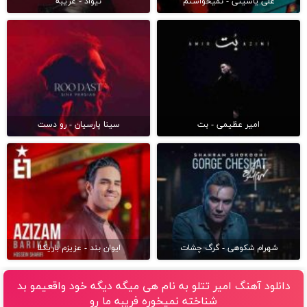
علی یاسینی - نمیخواستم
نیواد - غریبه
امیر عظیمی - بت
سینا پارسیان - رو دست
شهرام شکوهی - گرگ چشات
ایوان بند - عزیزم باریکلا
دانلود آهنگ امیر تتلو به نام هی میگه دیگه خود واقعیمو بد
شناخته نمیخوره فریبه ما رو