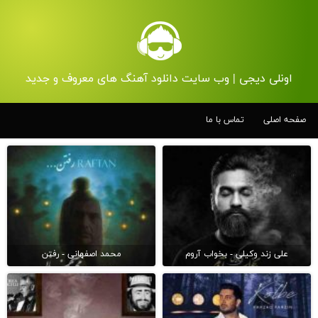
اونلی دیجی | وب سایت دانلود آهنگ های معروف و جدید
صفحه اصلی
تماس با ما
علی زند وکیلی - بخواب آروم
محمد اصفهانی - رفتن