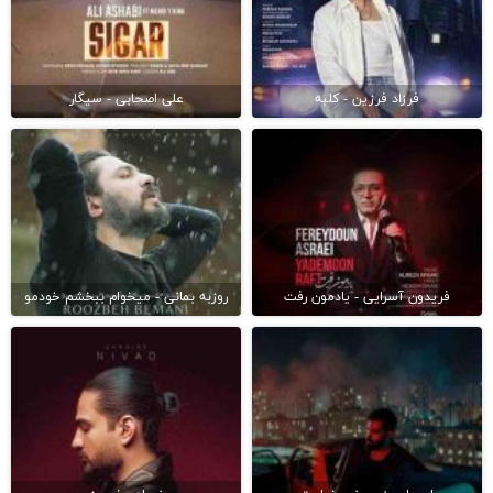
فرزاد فرزین - کلبه
علی اصحابی - سیگار
فریدون آسرایی - یادمون رفت
روزبه بمانی - میخوام ببخشم خودمو