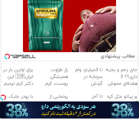
مطالب پیشنهادی
جای زخم و بخیه
تا 3میلیارد وام
راز طراوت
برای اولین بار در
داری؟؟ 3
سرمایه در
همیشگی
ایران🇮🇷 این
هفته‌ای محوش
گردش
پوست، کرم
دکتر کرم ترمیم
کن!
فروشندگان =>
جوانساز جلبک با
کننده 23 روزه
چربیاتو مثل کره
تا آخر
رونمایی از
با پودر جلبک
فروشگاهت رو
45%تخفیف
ساخت!
آب کن👀
شهریور12کیلو
جدیدترین روش
چربیاتو مثل
ثبت کن
لاغر شو😍👌🏻
لاغری آسان
اسید ذوب
(تخفیف تا
کن(تخفیف تا
امشب)
امشب)
آهنگ های جدید