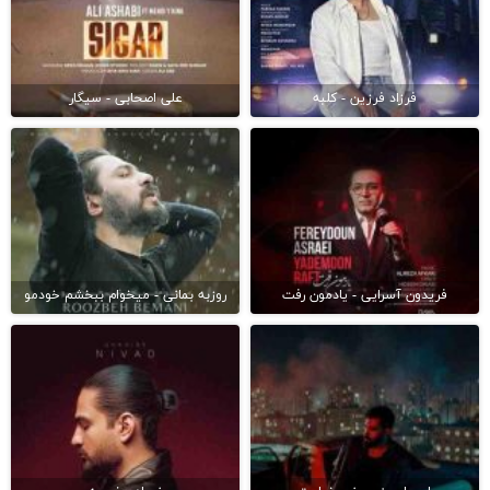
فرزاد فرزین - کلبه
علی اصحابی - سیگار
فریدون آسرایی - یادمون رفت
روزبه بمانی - میخوام ببخشم خودمو