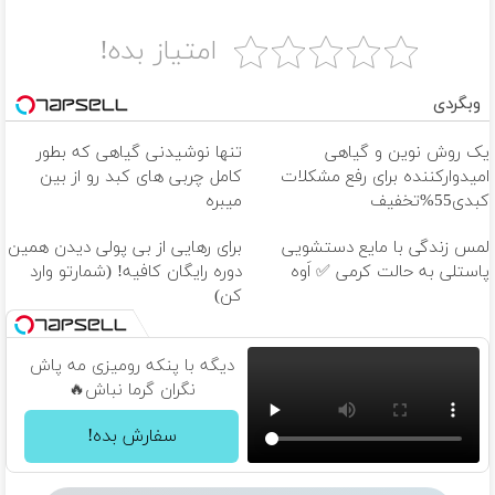
امتیاز بده!
وبگردی
یک روش نوین و گیاهی
تنها نوشیدنی گیاهی که بطور
امیدوارکننده برای رفع مشکلات
کامل چربی های کبد رو از بین
کبدی55%تخفیف
میبره
لمس زندگی با مایع دستشویی
برای رهایی از بی پولی دیدن همین
پاستلی به حالت کرمی ✅ اَوه
دوره رایگان کافیه! (شمارتو وارد
کن)
دیگه با پنکه رومیزی مه پاش
نگران گرما نباش🔥
سفارش بده!