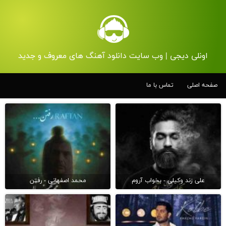
اونلی دیجی | وب سایت دانلود آهنگ های معروف و جدید
صفحه اصلی
تماس با ما
علی زند وکیلی - بخواب آروم
محمد اصفهانی - رفتن