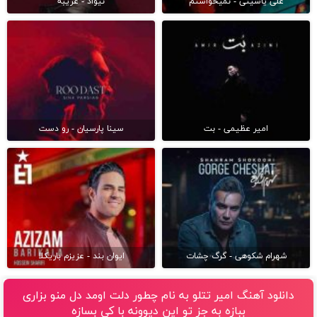
علی یاسینی - نمیخواستم
نیواد - غریبه
امیر عظیمی - بت
سینا پارسیان - رو دست
شهرام شکوهی - گرگ چشات
ایوان بند - عزیزم باریکلا
دانلود آهنگ امیر تتلو به نام چطور دلت اومد دل منو بزاری
ببازه به جز تو این دیوونه با کی بسازه