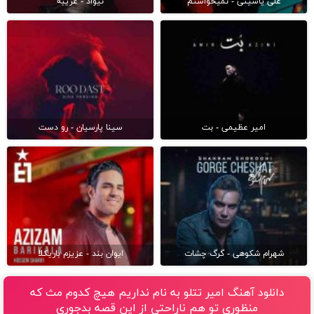
علی یاسینی - نمیخواستم
نیواد - غریبه
امیر عظیمی - بت
سینا پارسیان - رو دست
شهرام شکوهی - گرگ چشات
ایوان بند - عزیزم باریکلا
دانلود آهنگ امیر تتلو به نام نداریم هیچ کدوم مث که
منظوری تو هم ناراحتی از این قصه بدجوری