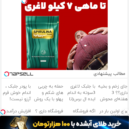
مطالب پیشنهادی
جای زخم و بخیه
با جلبک لاغری
حمله به چربی
با پودر جلبک ،
داری؟؟ 3
3سوته به اندام
های شکم و
اندام خوش فرم
هفته‌ای محوش
ایده ال برس(تا
پهلو با یک روش
آرزو نیست!
کن!
امشب تخفیف
قوی(پودرجلبک
(3تا7 کیلو
برای اولین بار در
اگه فروشگاه
فروشگاه داری ؟
افزایش درآمـد
ویژه)
سبز45%تخفیف)
کاهش وزن در
ایران🇮🇷 این
داری عضو
عضو شو تا 3
فروشگاهت رو
یک ماه)
دکتر کرم ترمیم
فروشندگان
میلیارد وام بگیر
تضمین کن «