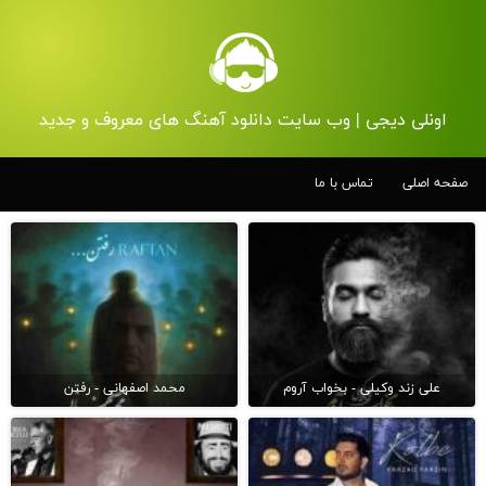
اونلی دیجی | وب سایت دانلود آهنگ های معروف و جدید
صفحه اصلی
تماس با ما
علی زند وکیلی - بخواب آروم
محمد اصفهانی - رفتن