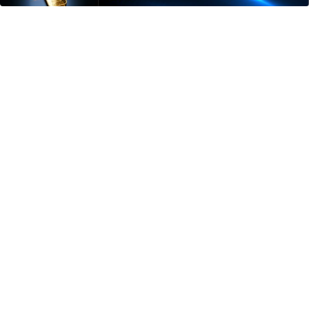
کننده 23 روزه
دیجی پی شو 3
فروشگاهت رو
ساخت!
میلیارد وام بگیر
ثبت کن »
آهنگ های جدید
دانلود آهنگ بسطام به نام کسی نیومده نه به جون تو جات
پیشم امنه همه جوره تو
دانلود آهنگ بسطام به نام خسته نشدی از این دوری جمع کن
همین الان چمدونتو
دانلود آهنگ بسطام به نام به اونی که خاطره هاتو مثل دیوونه
ها میریزه دورش
دانلود آهنگ بسطام به نام تازه فهمیدم خوشگل بود با تو تهران
چقدر
دانلود آهنگ بسطام به نام چی میشه گفتش به اونکه شبا رو
میشینه صبح شه
دانلود آهنگ بسطام به نام قربون چشمات برم کاشکی اون
روزامون تکرار بشن
دانلود آهنگ بسطام به نام همه زدن من نزدم به تو پیدام کن