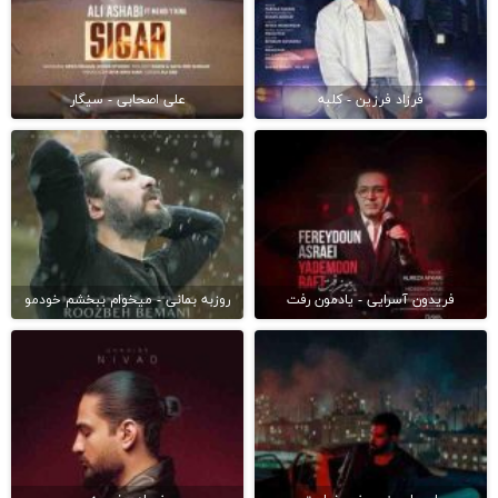
فرزاد فرزین - کلبه
علی اصحابی - سیگار
فریدون آسرایی - یادمون رفت
روزبه بمانی - میخوام ببخشم خودمو