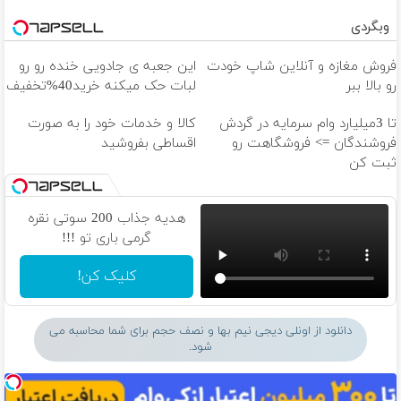
وبگردی
فروش مغازه و آنلاین شاپ خودت
این جعبه ی جادویی خنده رو رو
رو بالا ببر
لبات حک میکنه خرید40%تخفیف
تا 3میلیارد وام سرمایه در گردش
کالا و خدمات خود را به صورت
فروشندگان => فروشگاهت رو
اقساطی بفروشید
ثبت کن
هدیه جذاب 200 سوتی نقره
گرمی باری تو !!!
کلیک کن!
دانلود از اونلی دیجی نیم بها و نصف حجم برای شما محاسبه می
شود.