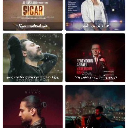
فرزاد فرزین - کلبه
علی اصحابی - سیگار
فریدون آسرایی - یادمون رفت
روزبه بمانی - میخوام ببخشم خودمو