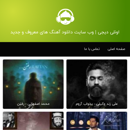
اونلی دیجی | وب سایت دانلود آهنگ های معروف و جدید
صفحه اصلی
تماس با ما
علی زند وکیلی - بخواب آروم
محمد اصفهانی - رفتن