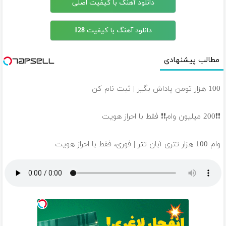
دانلود آهنگ با کیفیت اصلی
دانلود آهنگ با کیفیت 128
مطالب پیشنهادی
100 هزار تومن پاداش بگیر | ثبت نام کن
❗❗200 میلیون وام❗❗ فقط با احراز هویت
وام 100 هزار تتری آبان تتر | فوری، فقط با احراز هویت