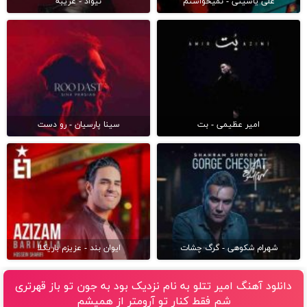
علی یاسینی - نمیخواستم
نیواد - غریبه
امیر عظیمی - بت
سینا پارسیان - رو دست
شهرام شکوهی - گرگ چشات
ایوان بند - عزیزم باریکلا
دانلود آهنگ امیر تتلو به نام نزدیک بود به جون تو باز قهرتری
شم فقط کنار تو آرومتر از همیشم