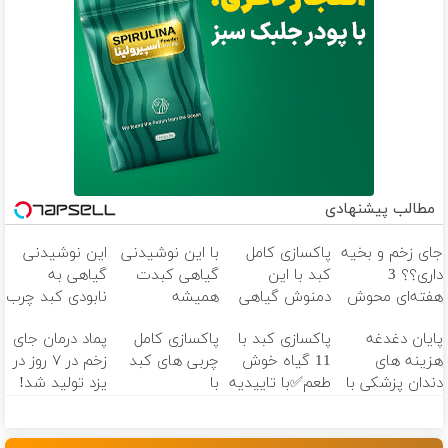
مطالب پیشنهادی
جای زخم و بخیه
پاکسازی کامل
با این نوشیدنی
این نوشیدنی
داری؟؟ 3
کبد با این
گیاهی کبدت
گیاهی به
هفته‌ای محوش
دمنوش گیاهی
همیشه
نابودی کبد چرب
کن!
45%تخفیف تا
پرقدرته55%تخفیف
کمک میکنه
پایان دغدغه
پاکسازی کبد با
پاکسازی کامل
پماد درمان جای
امشب!(لینک
هزینه های
11 گیاه خوش
چربی های کبد
زخم در ۷ روز در
خرید محصول)
دندان پزشکی با
طعم✅با تاییدیه
با
یزد تولید شد!
پک سفید
وزارت بهداشت
دمنوش۱۰گیاه(۵۵٪تخفیف)
(مشاوره بگیرید)
کننده خانگی