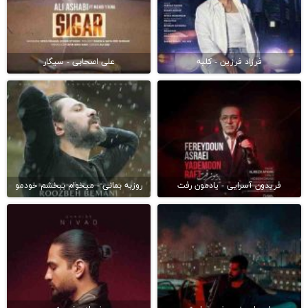
فرزاد فرزین - کلبه
علی اصحابی - سیگار
فریدون آسرایی - یادمون رفت
روزبه بمانی - میخوام ببخشم خودمو