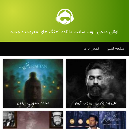
اونلی دیجی | وب سایت دانلود آهنگ های معروف و جدید
صفحه اصلی
تماس با ما
علی زند وکیلی - بخواب آروم
محمد اصفهانی - رفتن