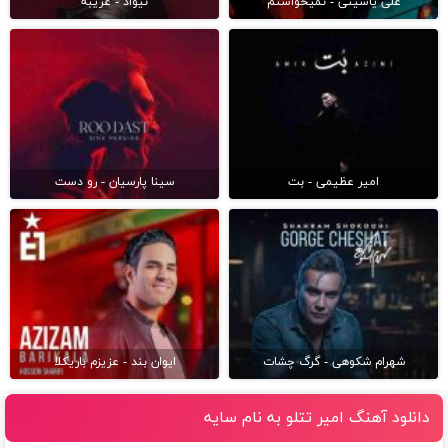
علی یاسینی - نمیخواستم
نیواد - غریبه
امیر عظیمی - بت
سینا پارسیان - رو دست
شهرام شکوهی - گرگ چشات
ایوان بند - عزیزم باریکلا
دانلود آهنگ امیر تتلو به نام سایه