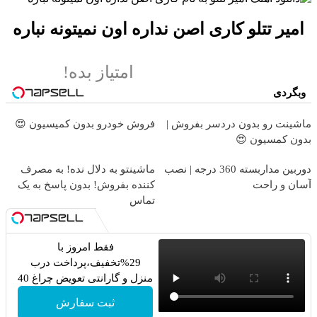
امیر تتلو کاری اصن نداره اون نمیتونه نباره
امتیاز بده!
وبگردی
ماشینت رو بدون دردسر بفروش |
فروش خودرو بدون کمیسیون 😍
بدون کمسیون 😍
دوربین مداربسته 360 درجه | نصب
ماشینتو به دلال نده! به مصرف
آسان و راحت
کننده بفروش! بدون پاسخ به یک
تماس
فقط امروز با
29%تخفیف،پرداخت درب
منزل و گارانتی تعویض چراغ 40
وات بخر
ثبت سفارش