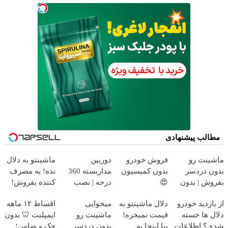
مطالب پیشنهادی
ماشینت رو
فروش خودرو
دوربین
ماشینتو به دلال
بدون دردسر
بدون کمیسیون
مداربسته 360
نده! به مصرف
بفروش | بدون
😍
درجه | نصب
کننده بفروش!
کمسیون 😍
آسان و راحت
بدون پاسخ به
از بازدید خودرو
دلال ماشینتو به
میخوایی
اقساط ۱۲ ماهه
یک تماس
دلال ها خسته
قیمت نمیخره!
ماشینت رو
ایمپلنت 🦷 بدون
شدی؟ اطلاعات
بیا اینجا به
بدون دردسر
چک و ضامن؛