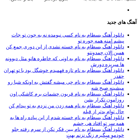
ماشینت رو
قیمت
بفروشی؟ بدون
همین امروز
اینجا ثبت کن
بفروش*فقط
کمیسیون
اقدام کن ✅
خریدار واقعی*
آهنگ های جدید
دانلود آهنگ بسطام به نام کسی نیومده نه به جون تو جات
پیشم امنه همه جوره تو
دانلود آهنگ بسطام به نام خسته نشدی از این دوری جمع کن
همین الان چمدونتو
دانلود آهنگ بسطام به نام به اونی که خاطره هاتو مثل دیوونه
ها میریزه دورش
دانلود آهنگ بسطام به نام تازه فهمیدم خوشگل بود با تو تهران
چقدر
دانلود آهنگ بسطام به نام چی میشه گفتش به اونکه شبا رو
میشینه صبح شه
دانلود آهنگ بسطام به نام قربون چشمات برم کاشکی اون
روزامون تکرار بشن
دانلود آهنگ بسطام به نام همه زدن من نزدم به تو پیدام کن
حال توام بدتر از قبله
دانلود آهنگ بسطام به نام خسته شدم از این پیاده راه ها به
همه سر تو افتاد هی چشم
دانلود آهنگ بسطام به نام ببین فکر نکن از سرم رفته جلو
خودمو میگیرم زنگ نزنم بهت