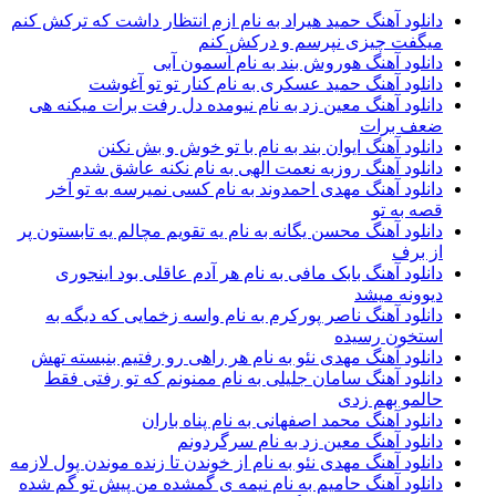
دانلود آهنگ حمید هیراد به نام ازم انتظار داشت که ترکش کنم
میگفت چیزی نپرسم و درکش کنم
دانلود آهنگ هوروش بند به نام آسمون آبی
دانلود آهنگ حمید عسکری به نام کنار تو تو آغوشت
دانلود آهنگ معین زد به نام نيومده دل رفت برات ميكنه هى
ضعف برات
دانلود آهنگ ایوان بند به نام با تو خوش و بش نکنن
دانلود آهنگ روزبه نعمت الهی به نام نکنه عاشق شدم
دانلود آهنگ مهدی احمدوند به نام کسی نمیرسه به تو آخر
قصه به تو
دانلود آهنگ محسن یگانه به نام یه تقویم مچالم یه تابستون پر
از برف
دانلود آهنگ بابک مافی به نام هر آدم عاقلی بود اینجوری
دیوونه میشد
دانلود آهنگ ناصر پورکرم به نام واسه زخمایی که دیگه به
استخون رسیده
دانلود آهنگ مهدی نئو به نام هر راهی رو رفتیم بنبسته تهش
دانلود آهنگ سامان جلیلی به نام ممنونم که تو رفتی فقط
حالمو بهم زدی
دانلود آهنگ محمد اصفهانی به نام پناه باران
دانلود آهنگ معین زد به نام سرگردونم
دانلود آهنگ مهدی نئو به نام از خوندن تا زنده موندن پول لازمه
دانلود آهنگ حامیم به نام نیمه ی گمشده من پیش تو گم شده