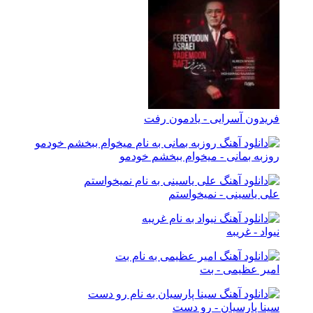
فریدون آسرایی - یادمون رفت
روزبه بمانی - میخوام ببخشم خودمو
علی یاسینی - نمیخواستم
نیواد - غریبه
امیر عظیمی - بت
سینا پارسیان - رو دست