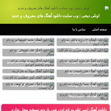
اونلی دیجی | وب سایت دانلود آهنگ های معروف و جدید
صفحه اصلی
تماس با ما
علی زند وکیلی - بخواب آروم
محمد اصفهانی - رفتن
فرزاد فرزین - کلبه
علی اصحابی - سیگار
فریدون آسرایی - یادمون رفت
روزبه بمانی - میخوام ببخشم خودمو
نیواد - غریبه
علی یاسینی - نمیخواستم
امیر عظیمی - بت
سینا پارسیان - رو دست
شهرام شکوهی - گرگ چشات
ایوان بند - عزیزم باریکلا
دانلود آهنگ امیر تتلو به نام اون عین بارونه نمیشه محل نذاره