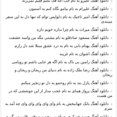
دانلود آهنگ علیرو به نام خب اگه فک نکنم قلبم نمی‌زنه
دانلود آهنگ علیرام به نام بیامو نگاه کنم به آسمون
دانلود آهنگ امیر تاجیک به نام دلواپس توام که تنها دل به این سفر
میبندی
دانلود آهنگ میراث به نام چرا نداره خوبم داره
دانلود آهنگ مسعود صادقلو به نام مشتی مگه من واسه عشقت
دانلود آهنگ بهنام بانی به نام به درد عشق مبتلا شد دل زارم
دانلود آهنگ اشوان به نام غریبه
دانلود آهنگ رامین بی باک به نام اگه هر جایی باشم تو رویامی
دانلود آهنگ رضا ملک زاده به نام دنیای من ریحان و ریحان و
ریحان
دانلود آهنگ پازل بند به نام روحمو به دل تو زنجیر میکنم
دانلود آهنگ پرواز همای به نام عجب مدار از این جوششی که در
من هست
دانلود آهنگ بابک جهانبخش به نام وای وای وای وای وای چه آمد به
سرم
دانلود آهنگ حمید عسکری به نام بی رحم نرو وقتی قلب من گیره