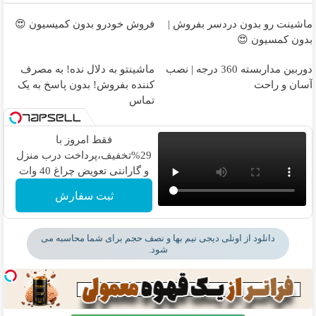
ماشینت رو بدون دردسر بفروش |
فروش خودرو بدون کمیسیون 😍
بدون کمسیون 😍
دوربین مداربسته 360 درجه | نصب
ماشینتو به دلال نده! به مصرف
آسان و راحت
کننده بفروش! بدون پاسخ به یک
تماس
فقط امروز با
29%تخفیف،پرداخت درب منزل
و گارانتی تعویض چراغ 40 وات
بخر
ثبت سفارش
دانلود از اونلی دیجی نیم بها و نصف حجم برای شما محاسبه می
شود.