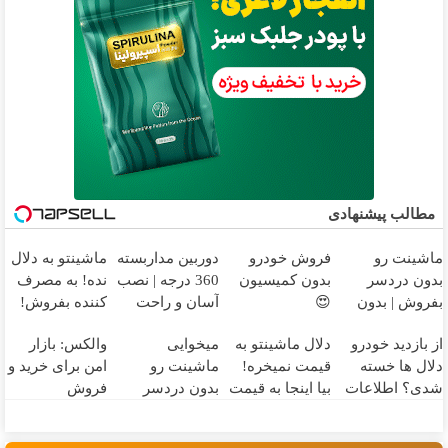
مطالب پیشنهادی
ماشینت رو
فروش خودرو
دوربین مداربسته
ماشینتو به دلال
بدون دردسر
بدون کمیسیون
360 درجه | نصب
نده! به مصرف
بفروش | بدون
😍
آسان و راحت
کننده بفروش!
کمسیون 😍
بدون پاسخ به
از بازدید خودرو
دلال ماشینتو به
میخوایی
والکس: بازار
یک تماس
دلال ها خسته
قیمت نمیخره!
ماشینت رو
امن برای خرید و
شدی؟ اطلاعات
بیا اینجا به قیمت
بدون دردسر
فروش
ماشینت رو اینجا
بفروش*فقط
بفروشی؟ بدون
دارایی‌های
ثبت کن
خریدار واقعی*
کمیسیون
دیجیتال