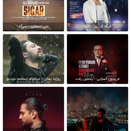
فرزاد فرزین - کلبه
علی اصحابی - سیگار
فریدون آسرایی - یادمون رفت
روزبه بمانی - میخوام ببخشم خودمو