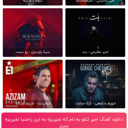
علی یاسینی - نمیخواستم
نیواد - غریبه
امیر عظیمی - بت
سینا پارسیان - رو دست
شهرام شکوهی - گرگ چشات
ایوان بند - عزیزم باریکلا
دانلود آهنگ امیر تتلو به نام که نمیریزه به این راحتیا نمیریزه
ببین