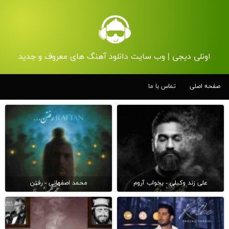
اونلی دیجی | وب سایت دانلود آهنگ های معروف و جدید
صفحه اصلی
تماس با ما
علی زند وکیلی - بخواب آروم
محمد اصفهانی - رفتن