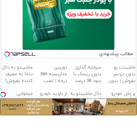
مطالب پیشنهادی
ماشینت رو
سرمایه گذاری
دوربین
ماشینتو به دلال
بدون دردسر
بدون ریسک با
مداربسته 360
نده! به مصرف
بفروش | بدون
سود 38 درصد
درجه | نصب
کننده بفروش!
کمسیون 😍
سالانه📈
آسان و راحت
بدون پاسخ به
فروش خودرو
دلال ماشینتو به
از بازدید خودرو
میخوایی
یک تماس
بدون کمیسیون
قیمت نمیخره!
دلال ها خسته
ماشینت رو
😍
بیا اینجا به
شدی؟ اطلاعات
بدون دردسر
قیمت
ماشینت رو
بفروشی؟ بدون
بفروش*فقط
اینجا ثبت کن
کمیسیون
خریدار واقعی*
آهنگ های جدید