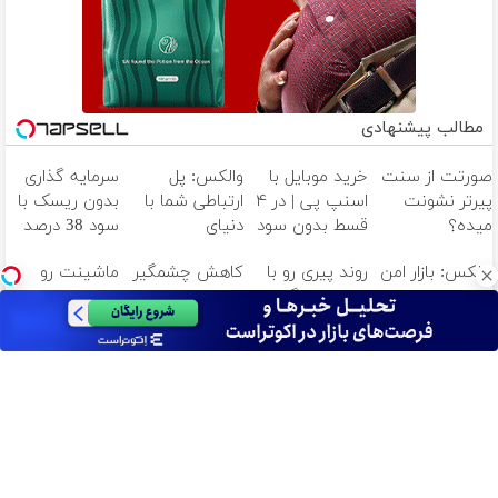
مطالب پیشنهادی
صورتت از سنت
خرید موبایل با
والکس: پل
سرمایه گذاری
پیرتر نشونت
اسنپ پی | در ۴
ارتباطی شما با
بدون ریسک با
میده؟
قسط بدون سود
دنیای
سود 38 درصد
اندولیفت برش
و کارمزد!
سرمایه‌گذاری
سالانه📈
والکس: بازار امن
روند پیری رو با
کاهش چشمگیر
ماشینت رو
می‌گردونه 🔰
دیجیتال
برای خرید و
این روش گیاهی
سایز و وزن با
بدون دردسر
فروش
معکوس کن
یک روش
بفروش | بدون
دارایی‌های
خانگی60%تخفیف
کمسیون 😍
دیجیتال
آهنگ های جدید
دانلود آهنگ بسطام به نام کسی نیومده نه به جون تو جات
پیشم امنه همه جوره تو