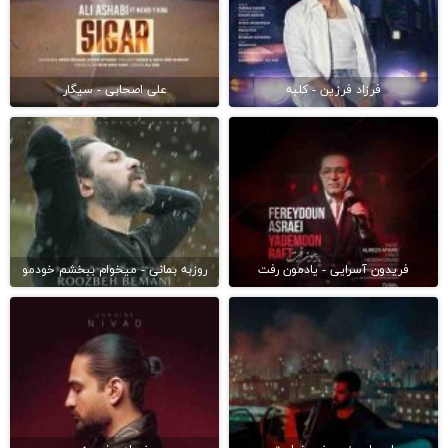
فرزاد فرزین - کلبه
علی اصحابی - سیگار
فریدون آسرایی - یادمون رفت
روزبه بمانی - میخوام ببخشم خودمو