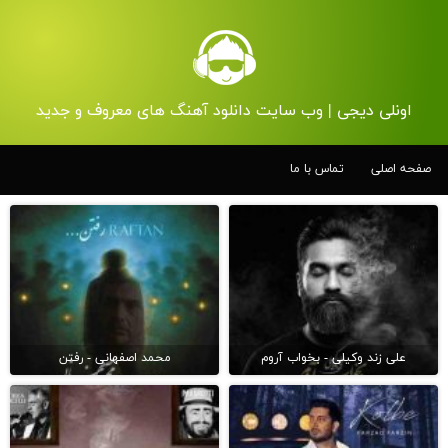
اونلی دیجی | وب سایت دانلود آهنگ های معروف و جدید
صفحه اصلی
تماس با ما
علی زند وکیلی - بخواب آروم
محمد اصفهانی - رفتن