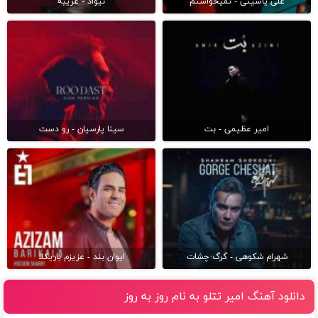
علی یاسینی - نمیخواستم
نیواد - غریبه
امیر عظیمی - بت
سینا پارسیان - رو دست
شهرام شکوهی - گرگ چشات
ایوان بند - عزیزم باریکلا
دانلود آهنگ امیر تتلو به نام روز به روز