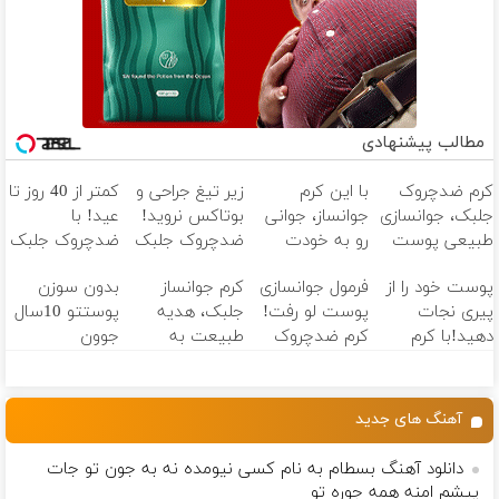
مطالب پیشنهادی
کرم ضدچروک
با این کرم
زیر تیغ جراحی و
کمتر از 40 روز تا
جلبک، جوانسازی
جوانساز، جوانی
بوتاکس نروید!
عید! با
طبیعی پوست
رو به خودت
ضدچروک جلبک
ضدچروک جلبک
شما40%تخفیف
برگردون(50%
با40%تخفیف
جوان
پوست خود را از
فرمول جوانسازی
کرم جوانساز
بدون سوزن
تخفیف)
شو40%تخفیف
پیری نجات
پوست لو رفت!
جلبک، هدیه
پوستتو 10سال
دهید!با کرم
کرم ضدچروک
طبیعت به
جوون
ضدچروک جلبک
جلبک با تخفیف
شما(خرید با
کن50%تخفیف
تخفیف ویژه)
پاییزی
آهنگ های جدید
دانلود آهنگ بسطام به نام کسی نیومده نه به جون تو جات
پیشم امنه همه جوره تو