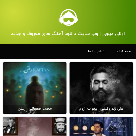
اونلی دیجی | وب سایت دانلود آهنگ های معروف و جدید
صفحه اصلی
تماس با ما
علی زند وکیلی - بخواب آروم
محمد اصفهانی - رفتن