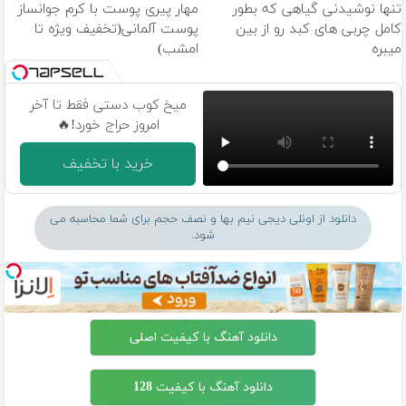
تنها نوشیدنی گیاهی که بطور
مهار پیری پوست با کرم جوانساز
کامل چربی های کبد رو از بین
پوست آلمانی(تخفیف ویژه تا
میبره
امشب)
میخ کوب دستی فقط تا آخر
امروز حراج خورد!🔥
خرید با تخفیف
دانلود از اونلی دیجی نیم بها و نصف حجم برای شما محاسبه می
شود.
دانلود آهنگ با کیفیت اصلی
دانلود آهنگ با کیفیت 128