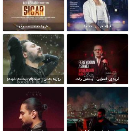
فرزاد فرزین - کلبه
علی اصحابی - سیگار
فریدون آسرایی - یادمون رفت
روزبه بمانی - میخوام ببخشم خودمو