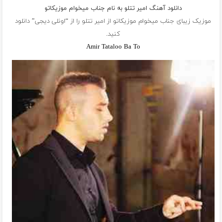
دانلود آهنگ امیر تتلو به نام جناب میخوام موزیکاتو
موزیک زیبای جناب میخوام موزیکاتو از
امیر تتلو
را از “اونلی دیجی” دانلود
کنید.
Amir Tataloo Ba To