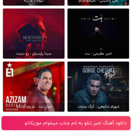
علی یاسینی - نمیخواستم
نیواد - غریبه
امیر عظیمی - بت
سینا پارسیان - رو دست
شهرام شکوهی - گرگ چشات
ایوان بند - عزیزم باریکلا
دانلود آهنگ امیر تتلو به نام جناب میخوام موزیکاتو