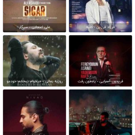
فرزاد فرزین - کلبه
علی اصحابی - سیگار
فریدون آسرایی - یادمون رفت
روزبه بمانی - میخوام ببخشم خودمو