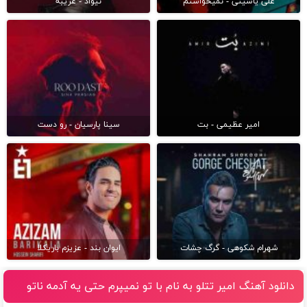
علی یاسینی - نمیخواستم
نیواد - غریبه
امیر عظیمی - بت
سینا پارسیان - رو دست
شهرام شکوهی - گرگ چشات
ایوان بند - عزیزم باریکلا
دانلود آهنگ امیر تتلو به نام با تو نمیپرم حتی یه آدمه ناتو