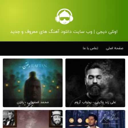
اونلی دیجی | وب سایت دانلود آهنگ های معروف و جدید
صفحه اصلی
تماس با ما
علی زند وکیلی - بخواب آروم
محمد اصفهانی - رفتن