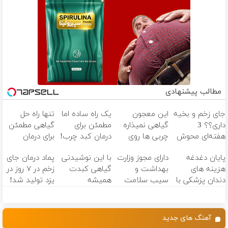
مطالب پیشنهادی
جای زخم و بخیه
این معجون
یک راه ساده اما
تنها راه حل
داری؟؟ 3
گیاهی نمیذاره
مطمئن برای
گیاهی مطمئن
هفته‌ای محوش
چربی ها روی
درمان کبد چرب!
برای درمان
کن!
کبدت موندگار
تخفیف تا
کبدچرب(تخفیف
پایان دغدغه
دارای مجوز وزارت
با این نوشیدنی
پماد درمان جای
بشن55%تخفیف
امشب
تا امشب)
هزینه های
بهداشت و
گیاهی کبدت
زخم در ۷ روز در
دندان پزشکی با
سیب سلامت
همیشه
یزد تولید شد!
پک سفید
پرقدرته55%تخفیف
(مشاوره بگیرید)
کننده خانگی
آهنگ های جدید