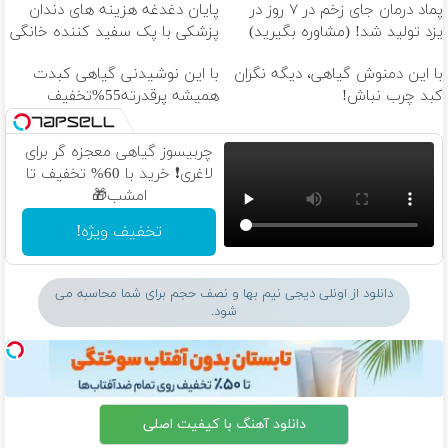
پماد درمان جای زخم در ۷ روز در
پایان دغدغه هزینه های دندان
یزد تولید شد! (مشاوره بگیرید)
پزشکی با پک سفید کننده خانگی
با این دمنوش گیاهی، دیگه نگران
با این نوشیدنی گیاهی کبدت
کبد چرب نباش!
همیشه پرقدرته55%تخفیف
چربیسوز گیاهی معجزه گر برای
لاغری❗ خرید با 60% تخفیف تا
امشب🎁
تخفیف ویژه!
دانلود از اونلی دیجی نیم بها و نصف حجم برای شما محاسبه می
شود.
دانلود آهنگ با کیفیت اصلی