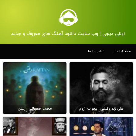
اونلی دیجی | وب سایت دانلود آهنگ های معروف و جدید
صفحه اصلی
تماس با ما
علی زند وکیلی - بخواب آروم
محمد اصفهانی - رفتن