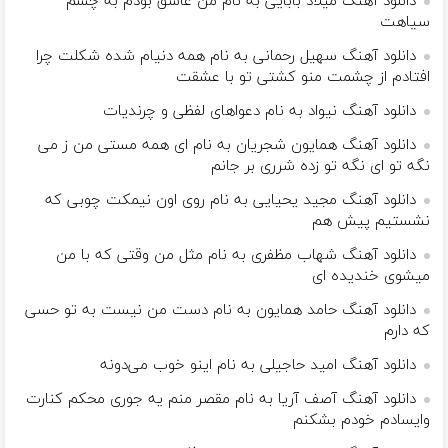
دانلود آهنگ میلاد بابایی به نام ﻣﻦ ﻋﺎﺷﻖ ﺑﻮدم ﺑﻪ ﭼﺸﻢ
ﺳﻴﺎﻫﺖ
دانلود آهنگ سهیل رحمانی به نام همه دنیام شده شکلت چرا
افتادم از چشمت منو کشتی تو با عشقت
دانلود آهنگ نیواد به نام دﻋﻮاﻫﺎی ﻟﻔﻈﻰ و ﭼﺮﻧﺪﻳﺎت
دانلود آهنگ همایون شجریان به نام ای همه مستی من ز می
نگه تو ای نگه تو زده شرری بر جانم
دانلود آهنگ مجید یحیایی به نام روی اون نیمکت چوبی که
نشستیم پیش هم
دانلود آهنگ شهاب مظفری به نام مثل من وقتی که با من
میشوی خندیده ای
دانلود آهنگ حامد همایون به نام دست من نیست به تو حسی
که دارم
دانلود آهنگ امید حاجیلی به نام اینو خوب می‌دونه
دانلود آهنگ آصف آریا به نام مقصر منم یه جوری محکم کنارت
وایسادم خودم بشکنم