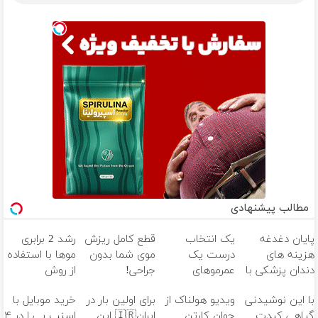
مطالب پیشنهادی
پایان دغدغه
یک انتخاب
قطع کامل ریزش
رشد 2 برابری
هزینه های
درست یک
موی شما بدون
موها با استفاده
دندان پزشکی با
عمرموهای
جراحی!
از روش
پک سفید
پرپشت وخوش
شامپوجلبک
گیاهی45%تخفی
با این نوشیدنی
ویدیو هولناک از
برای اولین بار در
خرید موبایل با
کننده خانگی
حالت(شامپوجلبک40%off)
تضمین کیفیت
فقط امروز
گیاهی کبدت
جوان کارتن
ایران🇮🇷 این
اسنپ پی | در ۴