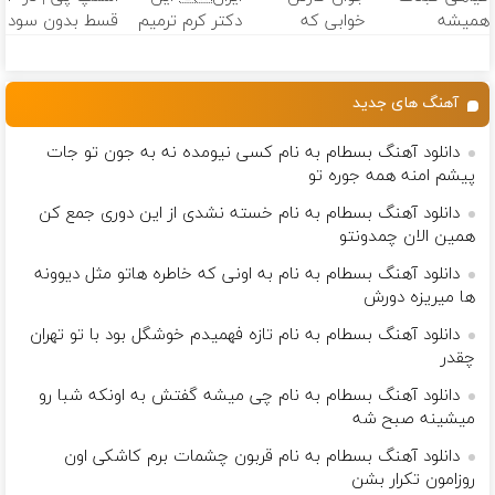
همیشه
خوابی که
دکتر کرم ترمیم
قسط بدون سود
پرقدرته55%تخفیف
میلیاردر شد.
کننده 23 روزه
و کارمزد!
آموزش رایگان
ساخت!
آهنگ های جدید
دانلود آهنگ بسطام به نام کسی نیومده نه به جون تو جات
پیشم امنه همه جوره تو
دانلود آهنگ بسطام به نام خسته نشدی از این دوری جمع کن
همین الان چمدونتو
دانلود آهنگ بسطام به نام به اونی که خاطره هاتو مثل دیوونه
ها میریزه دورش
دانلود آهنگ بسطام به نام تازه فهمیدم خوشگل بود با تو تهران
چقدر
دانلود آهنگ بسطام به نام چی میشه گفتش به اونکه شبا رو
میشینه صبح شه
دانلود آهنگ بسطام به نام قربون چشمات برم کاشکی اون
روزامون تکرار بشن