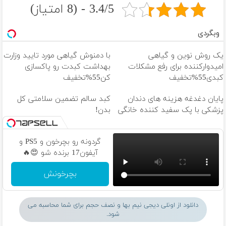
3.4/5 - (8 امتیاز)
وبگردی
یک روش نوین و گیاهی
با دمنوش گیاهی مورد تایید وزارت
امیدوارکننده برای رفع مشکلات
بهداشت کبدت رو پاکسازی
کبدی55%تخفیف
کن55%تخفیف
پایان دغدغه هزینه های دندان
کبد سالم تضمین سلامتی کل
پزشکی با پک سفید کننده خانگی
بدن!
گردونه رو بچرخون و PS5 و
آیفون17 برنده شو 😍🔥
بچرخونش
دانلود از اونلی دیجی نیم بها و نصف حجم برای شما محاسبه می
شود.