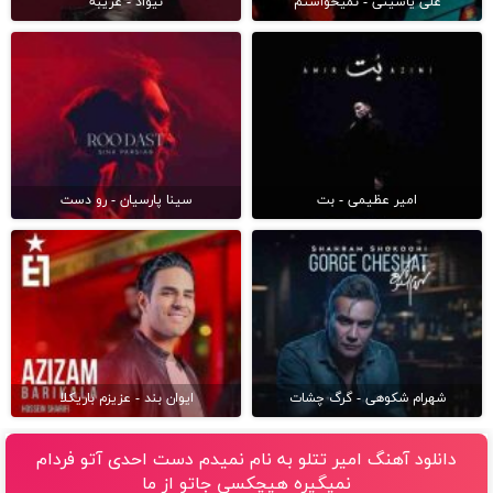
علی یاسینی - نمیخواستم
نیواد - غریبه
امیر عظیمی - بت
سینا پارسیان - رو دست
شهرام شکوهی - گرگ چشات
ایوان بند - عزیزم باریکلا
دانلود آهنگ امیر تتلو به نام نمیدم دست احدی آتو فردام
نمیگیره هیچکسی جاتو از ما