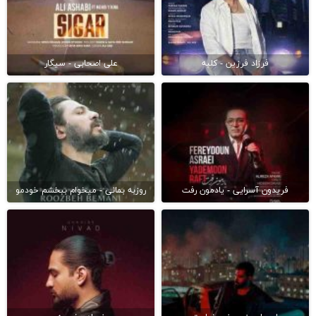
فرزاد فرزین - کلبه
علی اصحابی - سیگار
فریدون آسرایی - یادمون رفت
روزبه بمانی - میخوام ببخشم خودمو