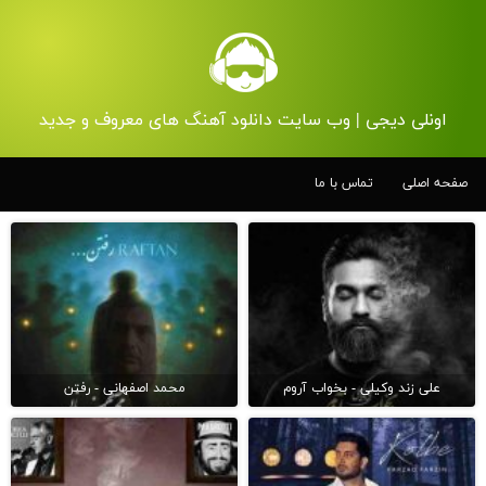
اونلی دیجی | وب سایت دانلود آهنگ های معروف و جدید
صفحه اصلی
تماس با ما
علی زند وکیلی - بخواب آروم
محمد اصفهانی - رفتن