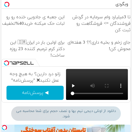
وبگردی
تا 3میلیارد وام سرمایه در گردش
این جعبه ی جادویی خنده رو رو
فروشندگان => فروشگاهت رو
لبات حک میکنه خرید40%تخفیف
ثبت کن
جای زخم و بخیه داری؟؟ 3 هفته‌ای
برای اولین بار در ایران🇮🇷 این
محوش کن!
دکتر کرم ترمیم کننده 23 روزه
ساخت!
زانو درد دارین؟ به هیچ وجه
عمل نکنید❌ "پرسش‌نامه"
◀ پرسش‌نامه
دانلود از اونلی دیجی نیم بها و نصف حجم برای شما محاسبه می
شود.