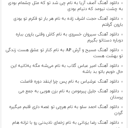
دانلود آهنگ آصف آریا به نام چی شد تو که مثل چشمام بودی
به چشت نیومد که دنیام بودی
دانلود آهنگ حجت اشرف زاده به نام هر بار تو فکرم تو بودی
بارون گرفتم
دانلود آهنگ سیروان خسروی به نام کاش وقتی بارون بباره
دوباره دستاتو بگیرم
دانلود آهنگ مسیح و آرش AP به نام کنار تو عشق هست زندگی
تو بهشت هست
دانلود آهنگ امیر عباس گلاب به نام می‌شه مگه یه‌ثانیه این
حال خوبم باتو بد باشه
دانلود آهنگ عرشیاس به نام پس چرا اینقد دوره فاصلت
دانلود آهنگ جلیل پیرمومن به نام بزن هویی به جمع می
پرستان
دانلود آهنگ احمد سلو به نام هرچی تو غصه داری قلبم میگیره
گردن
دانلود آهنگ رضا یزدانی به نام زﺧﻤﺎی ﻧﺎدﻳﺪﻧﻰ رو ﺑﺎ ﺗﺮاﻧﻪ ﻫﺎم