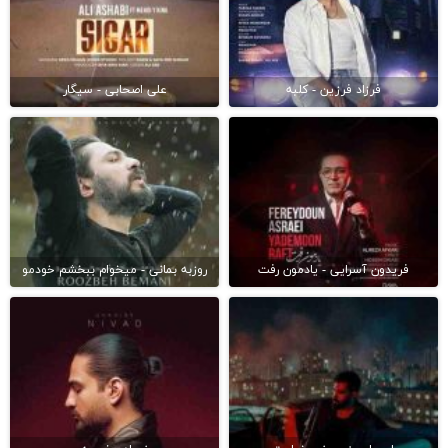
فرزاد فرزین - کلبه
علی اصحابی - سیگار
فریدون آسرایی - یادمون رفت
روزبه بمانی - میخوام ببخشم خودمو