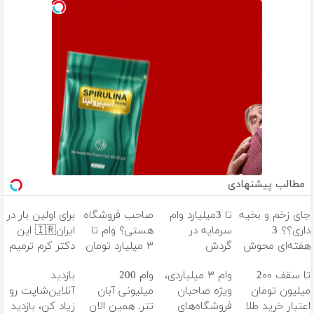
مطالب پیشنهادی
جای زخم و بخیه
تا 3میلیارد وام
صاحب فروشگاه
برای اولین بار در
داری؟؟ 3
سرمایه در
هستی؟ وام تا
ایران🇮🇷 این
هفته‌ای محوش
گردش
۳ میلیارد تومان
دکتر کرم ترمیم
کن!
فروشندگان =>
بگیر
کننده 23 روزه
تا سقف 2۰۰
وام ۳ میلیاردی،
وام 200
بازدید
فروشگاهت رو
ساخت!
میلیون تومان
ویژه صاحبان
میلیونی آبان
آنلاین‌شاپت رو
ثبت کن
اعتبار خرید طلا
فروشگاه‌های
تتر. همین الان
زیاد کن، بازدید