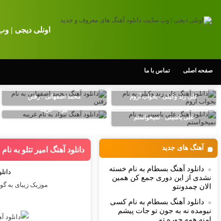
اونلی دیجی | وب
صفحه اصلی
تماس با ما
علی زند وکیلی - بخواب آروم
محمد اصفهانی - رفتن
نیواد - غریبه
علی یاسینی - نمیخواستم
آهنگ های جدید
دانلود آهنگ امیر تتلو به ن
دانلود آهنگ بسطام به نام خسته
دانلو
نشدی از این دوری جمع کن همین
موزیک زیبای به گو
الان چمدونتو
دانلود آهنگ بسطام به نام کسی
نیومده نه به جون تو جات پیشم
امنه همه جوره تو