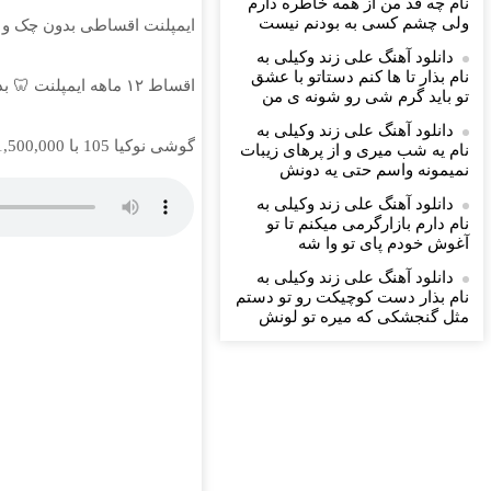
نام چه قد من از همه خاطره دارم
ولی چشم كسی به بودنم نیست
ایمپلنت اقساطی بدون چک و سفته با ٪۲۵ تخفیف 👈 ویزیت را
دانلود آهنگ علی زند وکیلی به
نام بذار تا ها كنم دستاتو با عشق
اقساط ۱۲ ماهه ایمپلنت 🦷 بدون چک و ضامن؛ همین امروز اقدام کن ✅
تو باید گرم شی رو شونه ى من
دانلود آهنگ علی زند وکیلی به
گوشی نوکیا 105 با 1,500,000 تخفیف استثنائی به مدت محدود🔥
نام یه شب میرى و از پرهای زيبات
نمیمونه واسم حتی یه دونش
دانلود آهنگ علی زند وکیلی به
نام دارم بازارگرمی میكنم تا تو
آغوش خودم پای تو وا شه
دانلود آهنگ علی زند وکیلی به
نام بذار دست كوچیكت رو تو دستم
مثل گنجشكی كه میره تو لونش