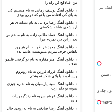
من افتادکج کن راه را
هنگ امیر
دانلود آهنگ یوسف زمانی به نام میبینیم کی
به پای کی افتاده من یا تو که دو رو بودی
دانلود آهنگ رضا یزدانی به نام دندانه ی هر
اره شدی شاخه شکستی
دانلود آهنگ عماد طالب زاده به نام ماندم من
بعد از این درد نمردم چرا
دانلود آهنگ مجید خراطها به نام هر روز
باهاش حرف میزدم میتونست عادتم نده
دانلود آهنگ امیر مقاره به نام تو گرفتی قلبمو
هدف
دانلود آهنگ فرزاد فرزین به نام روبروم
ن؛ همین
وایساده دنیا پلای شکسته پشتم
دانلود آهنگ سینا پارسیان به نام نذارم چیزی
بمونه تو دلم ازت
 بدون چک و
دانلود آهنگ عرشیاس به نام زندگیمو پات
دادم
دانلود آهنگ رضا صادقی به نام ﺑﻪ زودی ﺣﺎل