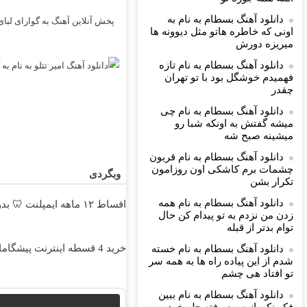
دانلود آهنگ بسطام به نام به
پخش آنلاین آهنگ به گوارای لبا
اونی که خاطره هاتو مثل دیوونه ها
میریزه دورش
دانلود آهنگ بسطام به نام تازه
فهمیدم خوشگل بود با تو تهران
چقدر
دانلود آهنگ بسطام به نام چی
میشه گفتش به اونکه شبا رو
میشینه صبح شه
دانلود آهنگ بسطام به نام قربون
چشمات برم کاشکی اون روزامون
وبگردی
تکرار بشن
دانلود آهنگ بسطام به نام همه
اقساط ۱۲ ماهه ایمپلنت 🦷 بدون چک و ضامن ✅
زدن من نزدم به تو پیدام کن حال
توام بدتر از قبله
خرید 4 قسطه اینترنت پیشگامان ☎️ بدون نیاز به تلفن
دانلود آهنگ بسطام به نام خسته
شدم از این پیاده راه ها به همه سر
تو افتاد هی چشم
دانلود آهنگ بسطام به نام ببین