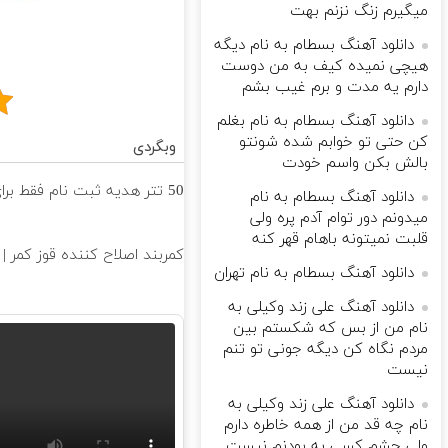
میگیرم زنگ نزنم بهت
دانلود آهنگ بسطام به نام دیگه
هیچی نمیده کیف به من دوست
دارم یه مدت و برم غیب بشم
دانلود آهنگ بسطام به نام بغلم
کن حتی تو خوابم شده شونتو
وبگردی
بالش بکن واسم خودت
50 تتر هدیه ثبت نام فقط برای شما در ورسلند 💰🔥
دانلود آهنگ بسطام به نام
میدونم دور توام آدم پره ولی
قلبت نمیتونه باهام قهر کنه
کمربند اصلاح کننده قوز کمر | 
دانلود آهنگ بسطام به نام تهران
دانلود آهنگ علی زند وکیلی به
نام من از بس كه شكستم بین
مردم نگاه كن دیگه جونى تو تنم
نیست
دانلود آهنگ علی زند وکیلی به
نام چه قد من از همه خاطره دارم
ولی چشم كسی به بودنم نیست