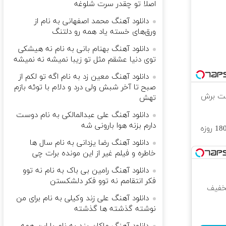
اصلا تو چقدر سرت شلوغه
دانلود آهنگ محمد اصفهانی به نام از
ورق‌های خسته یاد همه رو دلتنگ
دانلود آهنگ بهنام بانی به نام نه هیشکی
توی دنیا عشقم مثل تو زیبا نمیشه نه نمیشه
دانلود آهنگ معین زد به نام اگه تو لکم از
صبح تا آخر شبش ولی درد و دلام با توئه بازم
فت برش
تهش
دانلود آهنگ علی عبدالمالکی به نام دوست
دارم بزنه هوا بارونی شه
⏳فرصت محدود!! 3000گیگ اینترنت خانگی 180 روزه
دانلود آهنگ رضا یزدانی به نام سال ها
خاطره و فیلم غیر از این مونده برات چی
دانلود آهنگ رامین بی باک به نام نه توو
فکر انتقامم نه توو فکر دلشکستن
تخفیف
دانلود آهنگ علی زند وکیلی به نام برای من
نوشته گذشته ها گذشته