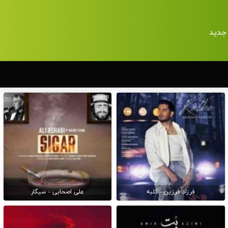
جدید
فرزاد فرزین - کلبه
علی اصحابی - سیگار