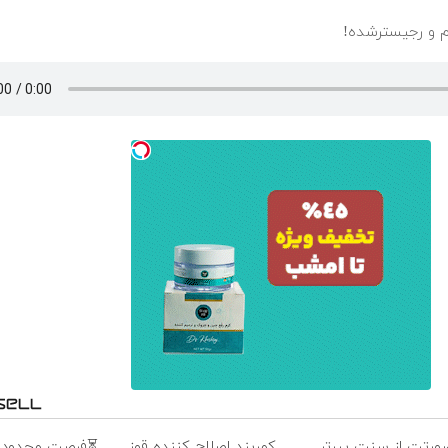
ورتت از سنت پیرتر
کمربند اصلاح کننده قوز
⏳فرصت محدود!