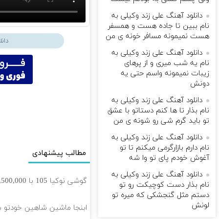
دانلود آهنگ علی زند وکیلی به
نام ببین تا جاده هست و همسفر
هست نمیمونه مسافر خونه ی من
دان
دانلود آهنگ علی زند وکیلی به
نام یه شب میرى و از پرهای
زيبات نمیمونه واسم حتی یه
دونش
دانلود آهنگ علی زند وکیلی به
نام بذار تا ها كنم دستاتو با عشق
تو باید گرم شی رو شونه ى من
دانلود آهنگ علی زند وکیلی به
نام دارم بازارگرمی میكنم تا تو
مطالب پیشنهادی
آغوش خودم پای تو وا شه
دانلود آهنگ علی زند وکیلی به
گوشی نوکیا 105 با 1,500,000 تخفیف استثنائی به مدت محدود🔥
نام بذار دست كوچیكت رو تو
دستم مثل گنجشكی كه میره تو
لونش
ابنجا ماشین شاهین خودتو 