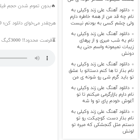
🔥بدون تموم شدن حجم فیلم و سریال ببین !!
دانلود آهنگ علی زند وکیلی به
نام چه قد من از همه خاطره دارم
هرچقدر می‌خوای دانلود کن؛ 3000 گیگ داری!!
ولی چشم كسی به بودنم نیست
دانلود آهنگ علی زند وکیلی به
⏳فرصت محدود!! 3000گیگ اینترنت خانگی 180 روزه فقط 600 هزارتومان!!
نام یه شب میرى و از پرهای
زيبات نمیمونه واسم حتی یه
دونش
دانلود آهنگ علی زند وکیلی به
نام بذار تا ها كنم دستاتو با عشق
تو باید گرم شی رو شونه ى من
دانلود آهنگ علی زند وکیلی به
نام دارم بازارگرمی میكنم تا تو
آغوش خودم پای تو وا شه
دانلود آهنگ علی زند وکیلی به
نام بذار دست كوچیكت رو تو
دستم مثل گنجشكی كه میره تو
لونش