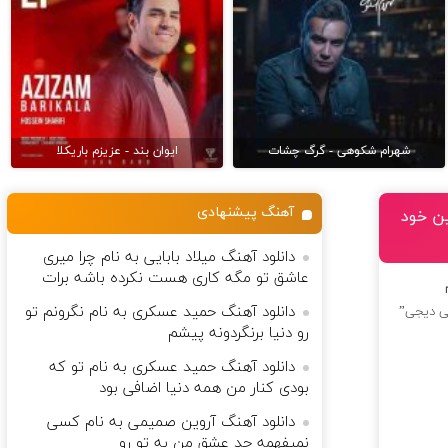
شهرام شکوهی - گرگ چشات
ایوان بند - عزیزم باریکلا
آهنگ پیشنهادی
ین خود
دانلود آهنگ میلاد بابایی به نام ﭼﺮا ﻣﻴﺮی
ﻋﺎﺷﻖ ﺗﻮ ﻣﮕﻪ ﻛﺎری ﻫﺴﺖ ﻧﻜﺮده ﺑﺎﺷﻪ ﺑﺮات
دانلود آهنگ حمید عسکری به نام نگرونم تو
لی دیجی”
رو دنیا برنگردونه پیشم
دانلود آهنگ حمید عسکری به نام تو که
بودی کنار من همه دنیا اضافی بود
دانلود آهنگ آروین صمیمی به نام کسی
نمیفهمه حد عشق من به تو رو