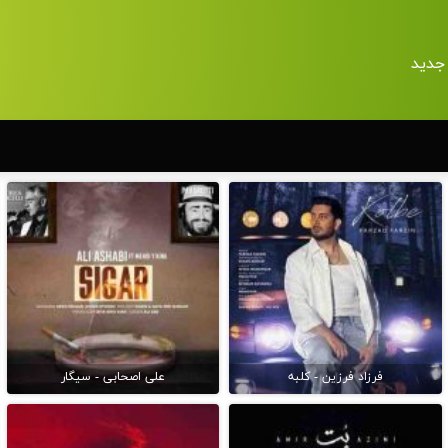
جدید
فرزاد فرزین - کلبه
علی اصحابی - سیگار