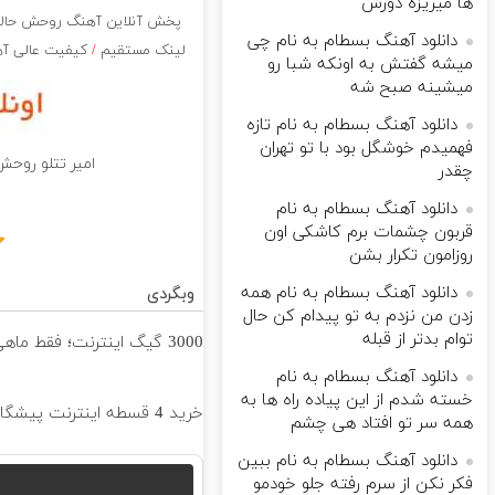
ها میریزه دورش
پخش آنلاین آهنگ روحش حالا 
دانلود آهنگ بسطام به نام چی
لینک مستقیم
/
کیفیت عالی آهن
میشه گفتش به اونکه شبا رو
میشینه صبح شه
دانلود آهنگ بسطام به نام تازه
فهمیدم خوشگل بود با تو تهران
امیر تتلو روحش
چقدر
دانلود آهنگ بسطام به نام
قربون چشمات برم کاشکی اون
روزامون تکرار بشن
دانلود آهنگ بسطام به نام همه
وبگردی
زدن من نزدم به تو پیدام کن حال
توام بدتر از قبله
3000 گیگ اینترنت؛ فقط ماهی 100 هزار تومان
دانلود آهنگ بسطام به نام
خسته شدم از این پیاده راه ها به
خرید 4 قسطه اینترنت پیشگامان ☎️ بدون نیاز به تلفن
همه سر تو افتاد هی چشم
دانلود آهنگ بسطام به نام ببین
فکر نکن از سرم رفته جلو خودمو