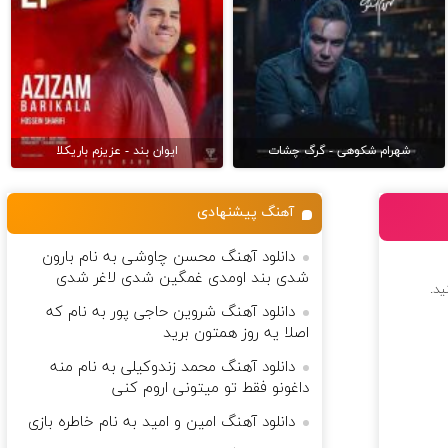
شهرام شکوهی - گرگ چشات
ایوان بند - عزیزم باریکلا
آهنگ پیشنهادی
دانلود آهنگ محسن چاوشی به نام ﺑﺎرون
ﺷﺪی ﺑﻨﺪ اوﻣﺪی ﻏﻤﮕﻴﻦ ﺷﺪی ﻟﺎﻏﺮ ﺷﺪی
ید.
دانلود آهنگ شروین حاجی پور به نام که
اصلا یه روز همتون برید
دانلود آهنگ محمد زندوکیلی به نام منه
داغونو فقط تو میتونی اروم کنی
دانلود آهنگ امین و امید به نام خاطره بازی