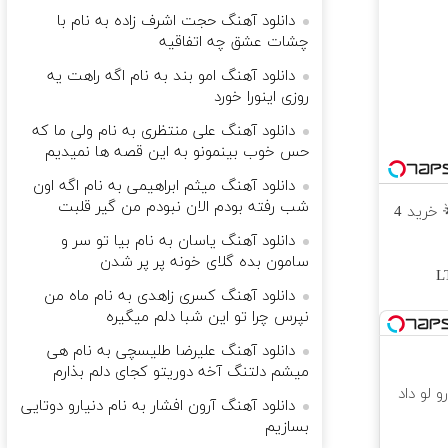
دانلود آهنگ حجت اشرف زاده به نام با
چشات عشق چه اتفاقیه
دانلود آهنگ امو بند به نام اگه راهت یه
روزی اینورا خورد
دانلود آهنگ علی منتظری به نام ولی ما که
حس خوب بینمونو به این قصه ها نمیدیم
دانلود آهنگ میثم ابراهیمی به نام اﮔﻪ اون
ﺷﺐ رﻓﺘﻪ ﺑﻮدم اﻟﺎن ﻧﺒﻮدم ﻣﻦ ﮔﻴﺮ ﻗﻠﺒﺖ
جشنواره اینترنت LTE با سیم کارت رایگان 🌟 خرید 4
دانلود آهنگ یاسان به نام بیا تو سر و
سامون بده گلای خونه پر پر شدن
قسط ✅ اینترنت LTE
دانلود آهنگ کسری زاهدی به نام ماه من
نپرس چرا تو این شبا دلم میگیره
دانلود آهنگ علیرضا طلیسچی به نام هی
میشم دلتنگ آخه دوریتو کجای دلم بذارم
 لو داد
دانلود آهنگ آرون افشار به نام دنیارو دوتایی
بسازیم