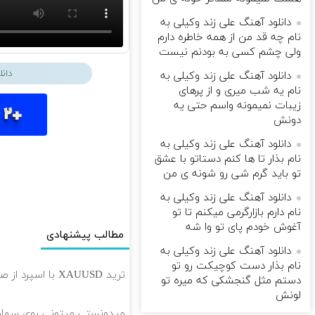
دانلود آهنگ علی زند وکیلی به
نام چه قد من از همه خاطره دارم
ولی چشم كسی به بودنم نیست
دان
دانلود آهنگ علی زند وکیلی به
نام یه شب میرى و از پرهای
زيبات نمیمونه واسم حتی یه
دونش
دانلود آهنگ علی زند وکیلی به
نام بذار تا ها كنم دستاتو با عشق
تو باید گرم شی رو شونه ى من
دانلود آهنگ علی زند وکیلی به
نام دارم بازارگرمی میكنم تا تو
آغوش خودم پای تو وا شه
مطالب پیشنهادی
دانلود آهنگ علی زند وکیلی به
نام بذار دست كوچیكت رو تو
ترید XAUUSD با اسپرد از صفر پیپ
دستم مثل گنجشكی كه میره تو
لونش
میدونستی میتونی روی سهام