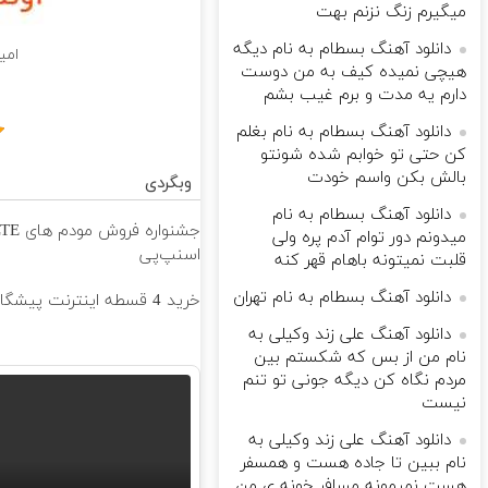
میگیرم زنگ نزنم بهت
دانلود آهنگ بسطام به نام دیگه
امی
هیچی نمیده کیف به من دوست
دارم یه مدت و برم غیب بشم
دانلود آهنگ بسطام به نام بغلم
کن حتی تو خوابم شده شونتو
بالش بکن واسم خودت
وبگردی
دانلود آهنگ بسطام به نام
میدونم دور توام آدم پره ولی
اسنپ‌پی
قلبت نمیتونه باهام قهر کنه
دانلود آهنگ بسطام به نام تهران
خرید 4 قسطه اینترنت پیشگامان ☎️ بدون نیاز به تلفن
دانلود آهنگ علی زند وکیلی به
نام من از بس كه شكستم بین
مردم نگاه كن دیگه جونى تو تنم
نیست
دانلود آهنگ علی زند وکیلی به
نام ببین تا جاده هست و همسفر
هست نمیمونه مسافر خونه ی من