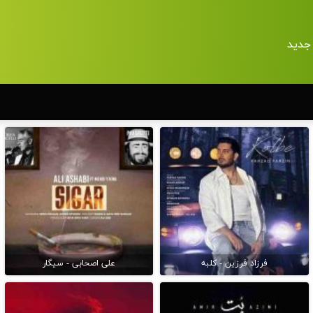
جدید
فرزاد فرزین - کلبه
علی اصحابی - سیگار