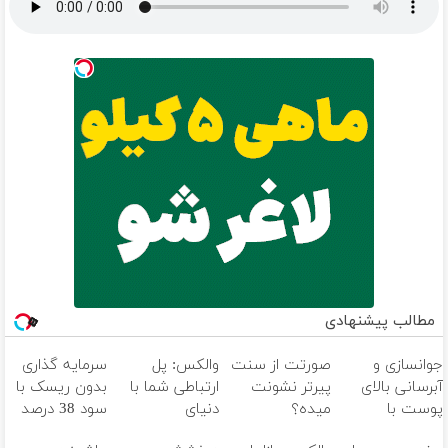
مطالب پیشنهادی
جوانسازی و
صورتت از سنت
والکس: پل
سرمایه گذاری
آبرسانی بالای
پیرتر نشونت
ارتباطی شما با
بدون ریسک با
پوست با
میده؟
دنیای
سود 38 درصد
اسپیرولینا
اندولیفت برش
سرمایه‌گذاری
سالانه📈