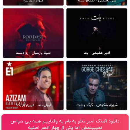
علی یاسینی - نمیخواستم
نیواد - غریبه
امیر عظیمی - بت
سینا پارسیان - رو دست
شهرام شکوهی - گرگ چشات
ایوان بند - عزیزم باریکلا
دانلود آهنگ امیر تتلو به نام یه وقتاییم همه چی هواس
نمیبینمش اما یکی از چهار انصر اصلیه