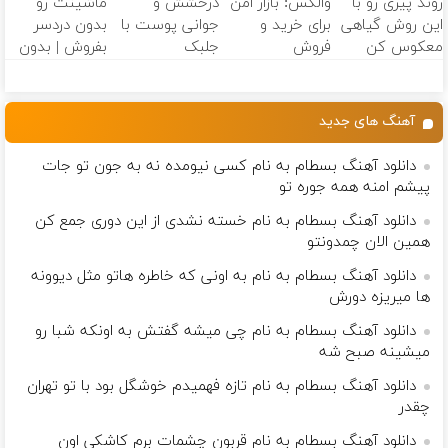
روند پیری رو با
والکس: بازار امن
درخشش و
ماشینت رو
می‌گردونه 🔰
دیجیتال
این روش گیاهی
برای خرید و
جوانی پوست با
بدون دردسر
معکوس کن
فروش
جلبک
بفروش | بدون
دارایی‌های
اسپیرولینا!
کمسیون 😍
دیجیتال
خرید محصول با
تخفیف ویژه
آهنگ های جدید
دانلود آهنگ بسطام به نام کسی نیومده نه به جون تو جات
پیشم امنه همه جوره تو
دانلود آهنگ بسطام به نام خسته نشدی از این دوری جمع کن
همین الان چمدونتو
دانلود آهنگ بسطام به نام به اونی که خاطره هاتو مثل دیوونه
ها میریزه دورش
دانلود آهنگ بسطام به نام چی میشه گفتش به اونکه شبا رو
میشینه صبح شه
دانلود آهنگ بسطام به نام تازه فهمیدم خوشگل بود با تو تهران
چقدر
دانلود آهنگ بسطام به نام قربون چشمات برم کاشکی اون