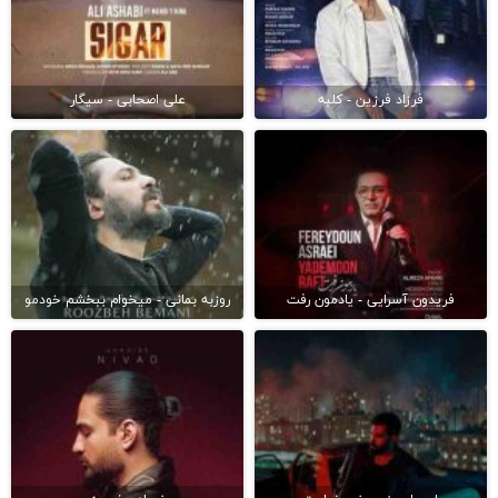
فرزاد فرزین - کلبه
علی اصحابی - سیگار
فریدون آسرایی - یادمون رفت
روزبه بمانی - میخوام ببخشم خودمو