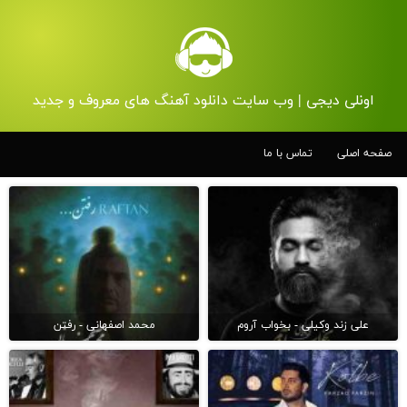
اونلی دیجی | وب سایت دانلود آهنگ های معروف و جدید
صفحه اصلی
تماس با ما
علی زند وکیلی - بخواب آروم
محمد اصفهانی - رفتن