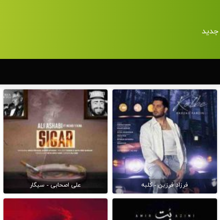
جدید
فرزاد فرزین - کلبه
علی اصحابی - سیگار