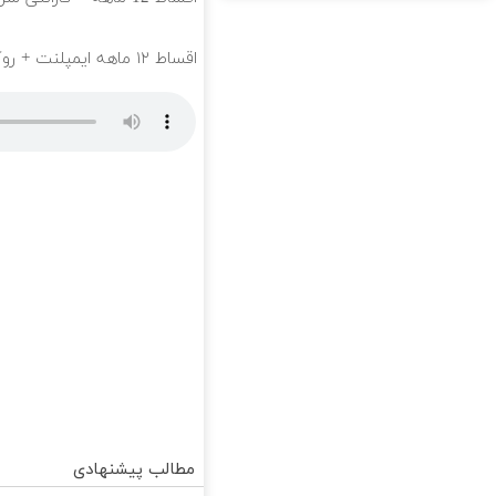
اقساط ۱۲ ماهه ایمپلنت + روکش رایگان؛ همین امروز نوبت بگیر ✅🦷
مطالب پیشنهادی