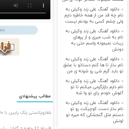
دانلود آهنگ علی زند وکیلی به
نام چه قد من از همه خاطره دارم
ولی چشم كسی به بودنم نیست
دان
دانلود آهنگ علی زند وکیلی به
نام یه شب میرى و از پرهای
زيبات نمیمونه واسم حتی یه
دونش
دانلود آهنگ علی زند وکیلی به
نام بذار تا ها كنم دستاتو با عشق
تو باید گرم شی رو شونه ى من
دانلود آهنگ علی زند وکیلی به
نام دارم بازارگرمی میكنم تا تو
آغوش خودم پای تو وا شه
مطالب پیشنهادی
دانلود آهنگ علی زند وکیلی به
نام بذار دست كوچیكت رو تو
بلفاروپلاستی پلک پایین با ۱۰ میلیون تخفیف فقط 3۵ میلیون 👀
دستم مثل گنجشكی كه میره تو
لونش
اقساط 12 ماهه + گارانتی شرکتی؛ ایمپلنت بدون چک و ضامن ✨