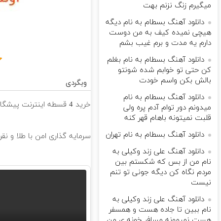
میگیرم زنگ نزنم بهت
دانلود آهنگ بسطام به نام دیگه
هیچی نمیده کیف به من دوست
دارم یه مدت و برم غیب بشم
دانلود آهنگ بسطام به نام بغلم
کن حتی تو خوابم شده شونتو
بالش بکن واسم خودت
وبگردی
دانلود آهنگ بسطام به نام
خرید 4 قسطه اینترنت پیشگامان ☎️ بدون نیاز به تلفن
میدونم دور توام آدم پره ولی
قلبت نمیتونه باهام قهر کنه
دانلود آهنگ بسطام به نام تهران
سرمایه گذاری امن با طلا و نقره
دانلود آهنگ علی زند وکیلی به
نام من از بس كه شكستم بین
مردم نگاه كن دیگه جونى تو تنم
نیست
دانلود آهنگ علی زند وکیلی به
نام ببین تا جاده هست و همسفر
هست نمیمونه مسافر خونه ی من