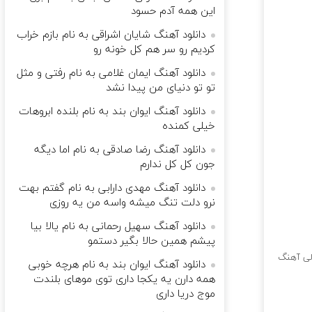
این همه آدم حسود
دانلود آهنگ شایان اشراقی به نام بازم خراب
کردیم رو سر هم کل خونه رو
دانلود آهنگ ایمان غلامی به نام رﻓﺘﻰ و ﻣﺜﻞ
ﺗﻮ ﺗﻮ دﻧﻴﺎی ﻣﻦ ﭘﻴﺪا ﻧﺸﺪ
دانلود آهنگ ایوان بند به نام ﺑﻠﻨﺪه اﺑﺮوﻫﺎت
ﺧﻴﻠﻰ ﻛﻤﻨﺪه
دانلود آهنگ رضا صادقی به نام اﻣﺎ دﻳﮕﻪ
ﺟﻮن ﻛﻞ ﻛﻞ ﻧﺪارم
دانلود آهنگ مهدی دارابی به نام گفتم بهت
نرو دلت تنگ میشه واسه من یه روزی
دانلود آهنگ سهیل رحمانی به نام یالا بیا
پیشم همین حالا بگیر دستمو
ی آهنگ
دانلود آهنگ ایوان بند به نام هرچه خوبی
همه دارن یه یکجا داری توی موهای بلندت
موج دریا داری