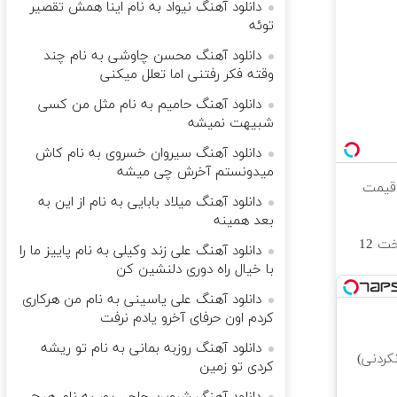
دانلود آهنگ نیواد به نام اﻳﻨﺎ ﻫﻤﺶ ﺗﻘﺼﻴﺮ
ﺗﻮﺋﻪ
دانلود آهنگ محسن چاوشی به نام ﭼﻨﺪ
وﻗﺘﻪ ﻓﻜﺮ رﻓﺘﻨﻰ اﻣﺎ ﺗﻌﻠﻞ ﻣﻴﻜﻨﻰ
دانلود آهنگ حامیم به نام مثل من کسی
شبیهت نمیشه
دانلود آهنگ سیروان خسروی به نام کاش
میدونستم آخرش چی میشه
 قیمت
دانلود آهنگ میلاد بابایی به نام از این به
بعد همینه
خرید طلا به صورت قسطی از دیجی‌کالا ( پرداخت 12
دانلود آهنگ علی زند وکیلی به نام پاییز ما را
با خیال راه دوری دلنشین کن
دانلود آهنگ علی یاسینی به نام من هرکاری
کردم اون حرفای آخرو یادم نرفت
دانلود آهنگ روزبه بمانی به نام تو ریشه
کردنی)
کردی تو زمین