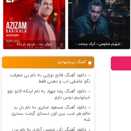
شهرام شکوهی - گرگ چشات
ایوان بند - عزیزم باریکلا
آهنگ پیشنهادی
دانلود آهنگ فاتح نورایی به نام بی معرفت
نگو عاشقی لب‌ و دهنی فقط
دانلود آهنگ رضا مهراد به نام اینکه الانو توو
خیابونیم دوس دارم
دانلود آهنگ مسعود صابری به نام دل بد
حالم هر شب بین اون دستای گرمت بستری
شه
دانلود آهنگ زکی شمس آبادی به نام برن