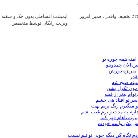
ایمپلنت دندان با ۲۵٪ تخفیف واقعی، همین امروز
ویزیت رایگان توسط متخصص
امنه همه جوره تو
ن الان چمدونتو
ا میریزه دورش
قدر
شینه صبح شه
مون تکرار بشن
وام بدتر از قبله
ه سر تو افتاد هی چشم
و میگیرم زنگ نزنم بهت
دارم یه مدت و برم غیب بشم
تونه باهام قهر کنه
بالش بکن واسم خودت
دم نگاه كن دیگه جونى تو تنم نیست