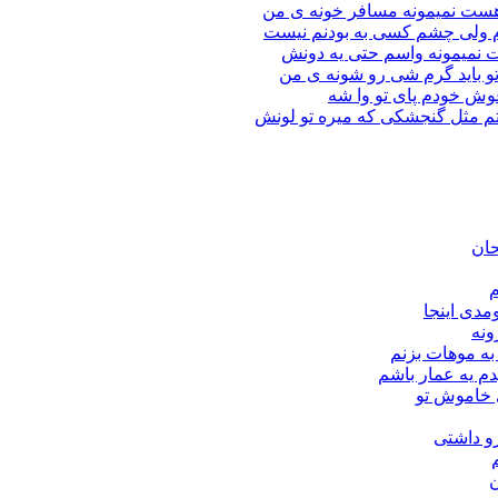
ر هست نمیمونه مسافر خونه ی من
ارم ولی چشم كسی به بودنم نیست
ات نمیمونه واسم حتی یه دونش
ق تو باید گرم شی رو شونه ى من
آغوش خودم پای تو وا شه
ستم مثل گنجشكی كه میره تو لونش
حان
م
مدی اینجا
ونه
به موهات بزنم
دم یه عمار باشم
ی خاموش تو
زو داشتی
ن