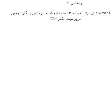
و ضامن ✨
ایمپلنت اقساطی بدون چک و سفته با ٪۲۵ تخفیف 👈
اقساط ۱۲ ماهه ایمپلنت + روکش رایگان؛ همین
امروز نوبت بگیر ✅🦷