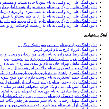
دانلود آهنگ علی زند وکیلی به نام ببین تا جاده هست و همسف
دانلود آهنگ علی زند وکیلی به نام چه قد من از همه خاطره د
دانلود آهنگ علی زند وکیلی به نام یه شب میرى و از پرهای زيب
دانلود آهنگ علی زند وکیلی به نام بذار تا ها كنم دستاتو با عش
دانلود آهنگ علی زند وکیلی به نام دارم بازارگرمی میكنم تا تو 
دانلود آهنگ علی زند وکیلی به نام بذار دست كوچیكت رو تو د
آهنگ پیشنهادی
دانلود آهنگ میراث به نام ست هرمس شیک میگیرم
دانلود آهنگ فرزاد فرخ به نام فرش قرمز
دانلود آهنگ رضا ملک زاده به نام رؤیای من ریحان و ریحان و ری
دانلود آهنگ راغب به نام یه لحظه باشی جای من خودت ببینی
دانلود آهنگ ماهان بهرام خان به نام تو شدی ستاره ی دنباله دار
دانلود آهنگ حمید عسکری به نام حالا بعد این همه سال دوباره او
دانلود آهنگ کسری زاهدی به نام بارون بارون بارونه دلم دل نگر
دانلود آهنگ حمید عسکری به نام دوست دارم تا خود صبح شونه 
دانلود آهنگ ابوذر روحی به نام قول میدم برات یار باشم قول می
دانلود آهنگ امین بانی به نام یک خواب میخواهم فقط در سایه 
دانلود آهنگ رضا صادقی به نام چی بدم که تحویلم بدی یه لبخند
دانلود آهنگ حمید عسکری به نام آره من اونی نبودم که شاید آر
دانلود آهنگ سهیل رحمانی به نام سیر نمیشم هر چقدر نگات کنم
دانلود آهنگ پازل بند به نام میخوام جز تو باشه کسی دور و بر م