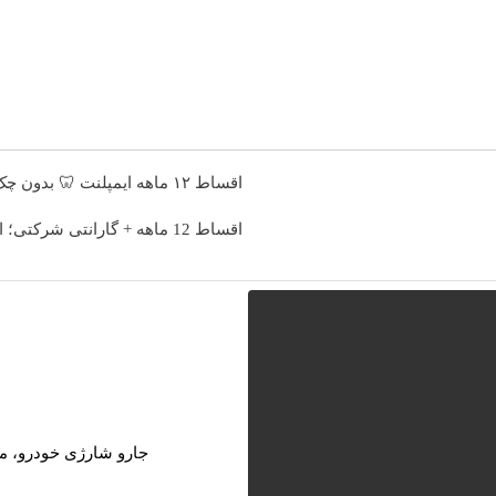
اقساط ۱۲ ماهه ایمپلنت 🦷 بدون چک و ضامن؛ همین امروز اقدام کن ✅
اقساط 12 ماهه + گارانتی شرکتی؛ ایمپلنت بدون چک و ضامن ✨
جارو شارژی خودرو، مخصو