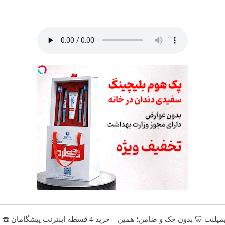
 ماهه ایمپلنت 🦷 بدون چک و ضامن؛ همین
خرید 4 قسطه اینترنت پیشگامان ☎️ بدون نیاز به تلفن