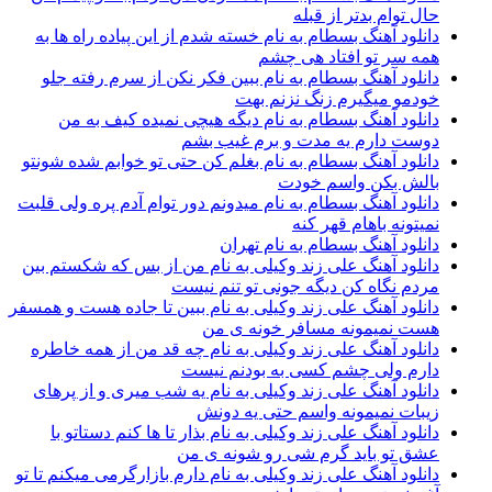
حال توام بدتر از قبله
دانلود آهنگ بسطام به نام خسته شدم از این پیاده راه ها به
همه سر تو افتاد هی چشم
دانلود آهنگ بسطام به نام ببین فکر نکن از سرم رفته جلو
خودمو میگیرم زنگ نزنم بهت
دانلود آهنگ بسطام به نام دیگه هیچی نمیده کیف به من
دوست دارم یه مدت و برم غیب بشم
دانلود آهنگ بسطام به نام بغلم کن حتی تو خوابم شده شونتو
بالش بکن واسم خودت
دانلود آهنگ بسطام به نام میدونم دور توام آدم پره ولی قلبت
نمیتونه باهام قهر کنه
دانلود آهنگ بسطام به نام تهران
دانلود آهنگ علی زند وکیلی به نام من از بس كه شكستم بین
مردم نگاه كن دیگه جونى تو تنم نیست
دانلود آهنگ علی زند وکیلی به نام ببین تا جاده هست و همسفر
هست نمیمونه مسافر خونه ی من
دانلود آهنگ علی زند وکیلی به نام چه قد من از همه خاطره
دارم ولی چشم كسی به بودنم نیست
دانلود آهنگ علی زند وکیلی به نام یه شب میرى و از پرهای
زيبات نمیمونه واسم حتی یه دونش
دانلود آهنگ علی زند وکیلی به نام بذار تا ها كنم دستاتو با
عشق تو باید گرم شی رو شونه ى من
دانلود آهنگ علی زند وکیلی به نام دارم بازارگرمی میكنم تا تو