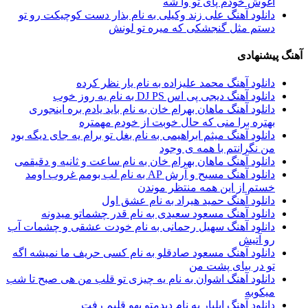
آغوش خودم پای تو وا شه
دانلود آهنگ علی زند وکیلی به نام بذار دست كوچیكت رو تو
دستم مثل گنجشكی كه میره تو لونش
آهنگ پیشنهادی
دانلود آهنگ محمد علیزاده به نام یار نظر کرده
دانلود آهنگ دیجی پی اس DJ PS به نام یه روز خوب
دانلود آهنگ ماهان بهرام خان به نام باید یادم بره اینجوری
بهتره برا منی که حال خوبت از خودم مهمتره
دانلود آهنگ میثم ابراهیمی به نام بغل تو برام یه جای دیگه بود
من نگرانتم با همه ی وجود
دانلود آهنگ ماهان بهرام خان به نام ساعت و ثانیه و دقیقمی
دانلود آهنگ مسیح و آرش AP به نام لب بومم غروب اومد
خستم از این همه منتظر موندن
دانلود آهنگ حمید هیراد به نام عشق اول
دانلود آهنگ مسعود سعیدی به نام قدر چشماتو میدونه
دانلود آهنگ سهیل رحمانی به نام خودت عشقی و چشمات آب
رو آتیش
دانلود آهنگ مسعود صادقلو به نام کسی حریف ما نمیشه اگه
تو در بیای پشت من
دانلود آهنگ اشوان به نام یه چیزی تو قلب من هی صبح تا شب
میکوبه
دانلود آهنگ ایلیار به نام دیدمتو یهو قلبم رفت