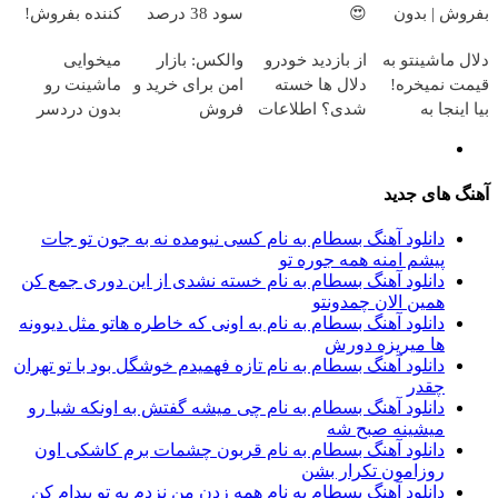
بفروش | بدون
😍
سود 38 درصد
کننده بفروش!
کمسیون 😍
سالانه📈
بدون پاسخ به
دلال ماشینتو به
از بازدید خودرو
والکس: بازار
میخوایی
یک تماس
قیمت نمیخره!
دلال ها خسته
امن برای خرید و
ماشینت رو
بیا اینجا به
شدی؟ اطلاعات
فروش
بدون دردسر
قیمت
ماشینت رو
دارایی‌های
بفروشی؟ بدون
بفروش*فقط
اینجا ثبت کن
دیجیتال
کمیسیون
خریدار واقعی*
آهنگ های جدید
دانلود آهنگ بسطام به نام کسی نیومده نه به جون تو جات
پیشم امنه همه جوره تو
دانلود آهنگ بسطام به نام خسته نشدی از این دوری جمع کن
همین الان چمدونتو
دانلود آهنگ بسطام به نام به اونی که خاطره هاتو مثل دیوونه
ها میریزه دورش
دانلود آهنگ بسطام به نام تازه فهمیدم خوشگل بود با تو تهران
چقدر
دانلود آهنگ بسطام به نام چی میشه گفتش به اونکه شبا رو
میشینه صبح شه
دانلود آهنگ بسطام به نام قربون چشمات برم کاشکی اون
روزامون تکرار بشن
دانلود آهنگ بسطام به نام همه زدن من نزدم به تو پیدام کن