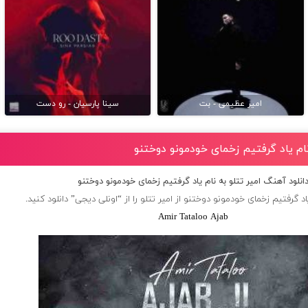
امیر عظیمی - بت
سینا پارسیان - رو دست
نام یاد گرفتیم زخمای خودمونو دوختنو
انلود آهنگ امیر تتلو به نام یاد گرفتیم زخمای خودمونو دوختنو
اد گرفتیم زخمای خودمونو دوختنو از
امیر تتلو
را از “اونلی دیجی” دانلود کنید.
Amir Tataloo Ajab