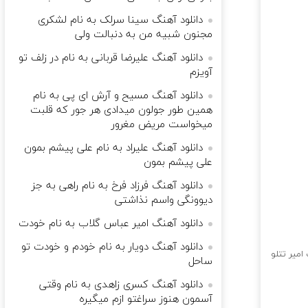
دانلود آهنگ سینا سرلک به نام ﻟﺸﻜﺮی
ﻣﺠﻨﻮن ﺷﺒﻴﻪ ﻣﻦ ﺑﻪ دﻧﺒﺎﻟﺖ وﻟﻰ
دانلود آهنگ علیرضا قربانی به نام در زلف تو
آویزم
دانلود آهنگ مسیح و آرش ای پی به نام
همین طور جولون میدادی هر جور که قلبت
میخواست مریض مغرور
دانلود آهنگ علیراد به نام علی پیشم بمون
علی پیشم بمون
دانلود آهنگ فرزاد فرخ به نام راهی به جز
دیوونگی واسم نذاشتی
دانلود آهنگ امیر عباس گلاب به نام خودت
دانلود آهنگ دویار به نام خودم و خودت تو
میر تتلو
ساحل
دانلود آهنگ کسری زاهدی به نام وقتی
آسمون هنوز سراغتو ازم میگیره