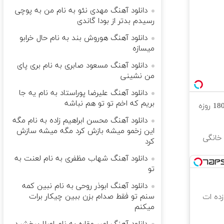
دانلود آهنگ مهدی نئو به نام من به پوچی
رسیدم بدتر از بودا گاندی
دانلود آهنگ هوروش بند به نام حال خرابو
میسازه
دانلود آهنگ مسعود صابری به نام بری پای
من نشینی
دانلود آهنگ علیرضا پوراستاد به نام یه جا
بریم که اخم تو تو هم نباشه
⏳فرصت محدود!! 3000گیگ اینترنت خانگی 180 روزه
دانلود آهنگ محسن ابراهیم زاده به نام مگه
این زخمو میشه بازش کرد مگه میشه سازش
 خانگی
کرد
دانلود آهنگ شهاب مظفری به نام لعنت به
تو
دانلود آهنگ ابوذر روحی به نام نبین کمه
سنم تو فقط صدام بزن ببین چیکار برات
 که شگفت زده ات
میکنم