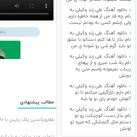
دانلود آهنگ علی زند وکیلی به
نام چه قد من از همه خاطره دارم
ولی چشم كسی به بودنم نیست
دان
دانلود آهنگ علی زند وکیلی به
نام بذار تا ها كنم دستاتو با عشق
تو باید گرم شی رو شونه ى من
دانلود آهنگ علی زند وکیلی به
نام یه شب میرى و از پرهای
زيبات نمیمونه واسم حتی یه
دونش
دانلود آهنگ علی زند وکیلی به
نام دارم بازارگرمی میكنم تا تو
آغوش خودم پای تو وا شه
مطالب پیشنهادی
دانلود آهنگ علی زند وکیلی به
نام بذار دست كوچیكت رو تو
بلفاروپلاستی پلک پایین با ۱۰ میلیون تخفیف فقط 3۵ میلیون 👀
دستم مثل گنجشكی كه میره تو
لونش
تنها در چند ساعت و با یکبار