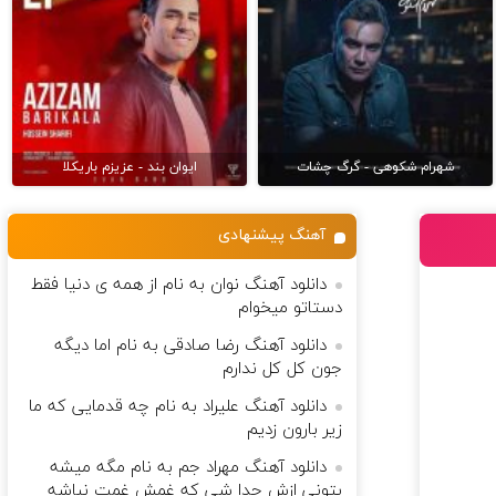
شهرام شکوهی - گرگ چشات
ایوان بند - عزیزم باریکلا
آهنگ پیشنهادی
دانلود آهنگ نوان به نام از همه ی دنیا فقط
دستاتو میخوام
دانلود آهنگ رضا صادقی به نام اﻣﺎ دﻳﮕﻪ
ﺟﻮن ﻛﻞ ﻛﻞ ﻧﺪارم
دانلود آهنگ علیراد به نام چه قدمایی که ما
زیر بارون زدیم
دانلود آهنگ مهراد جم به نام مگه میشه
بتونی ازش جدا شی که غمش غمت نباشه