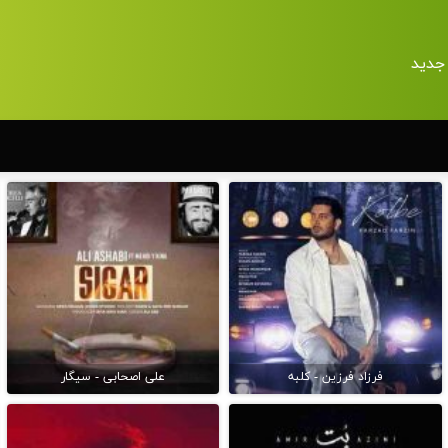
جدید
فرزاد فرزین - کلبه
علی اصحابی - سیگار