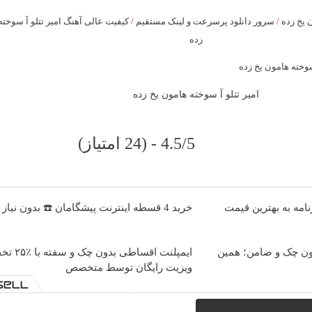
ی آهنگ امیر تتلو آ سوخته هامون یخ
/
سرور دانلود پرسرعت و لینک مستقیم
/
پخش آنل
زده
امیر تتلو آ سوخته هامون یخ زده
4.5/5 - (24 امتیاز)
خرید 4 قسطه اینترنت پیشگامان ☎️ بدون نیاز به تلفن
ساینا داری برای فرو
ا ٪۲۵ تخفیف 👈
اقساط ۱۲ ماهه ایمپلنت 
ویزیت رایگان توسط متخصص