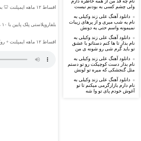
نام چه قد من از همه خاطره دارم
ولی چشم كسی به بودنم نیست
اقساط ۱۲ ماهه ایمپلنت 🦷 بدون چک و ضامن ✅
دانلود آهنگ علی زند وکیلی به
نام یه شب میرى و از پرهای زيبات
بلفاروپلاستی پلک پایین با ۱۰ میلیون تخفیف فقط 3۵ میلیون 👀
نمیمونه واسم حتی یه دونش
دانلود آهنگ علی زند وکیلی به
اقساط ۱۲ ماهه ایمپلنت + روکش رایگان؛ همین امروز نوبت بگیر ✅🦷
نام بذار تا ها كنم دستاتو با عشق
تو باید گرم شی رو شونه ى من
دانلود آهنگ علی زند وکیلی به
نام بذار دست كوچیكت رو تو دستم
مثل گنجشكی كه میره تو لونش
دانلود آهنگ علی زند وکیلی به
نام دارم بازارگرمی میكنم تا تو
آغوش خودم پای تو وا شه