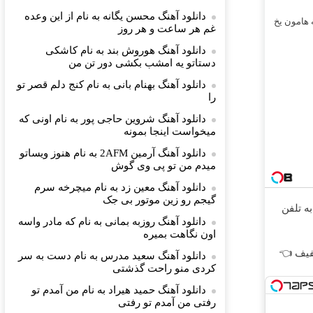
دانلود آهنگ محسن یگانه به نام از این وعده
 هامون یخ
غم هر ساعت و هر روز
دانلود آهنگ هوروش بند به نام کاشکی
دستاتو یه امشب بکشی دور تن من
دانلود آهنگ بهنام بانی به نام کنج دلم قصر تو
را
دانلود آهنگ شروین حاجی پور به نام اونی که
میخواست اینجا بمونه
دانلود آهنگ آرمین 2AFM به نام هنوز ویساتو
میدم من تو پی وی گوش
دانلود آهنگ معین زد به نام میچرخه سرم
گیجم رو زین موتور بی جک
دانلود آهنگ روزبه بمانی به نام که مادر واسه
اون نگاهت بمیره
 بدون چک و سفته با ٪۲۵ تخفیف 👈
دانلود آهنگ سعید مدرس به نام دست به سر
کردی منو راحت گذشتی
دانلود آهنگ حمید هیراد به نام من آمدم تو
رفتی من آمدم تو رفتی