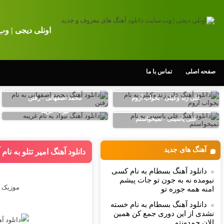
اونلی دیجی | وب
صفحه اصلی
تماس با ما
علی زند وکیلی - بخواب آروم
محمد اصفهانی - رفتن
نیواد - غریبه
علی یاسینی - نمیخواستم
آهنگ های جدید
دانلود آهنگ امیر تتلو به نا
دانلود آهنگ بسطام به نام کسی
نیومده نه به جون تو جات پیشم
موزیک ز
امنه همه جوره تو
دانلود آهنگ بسطام به نام خسته
نشدی از این دوری جمع کن همین
الان چمدونتو