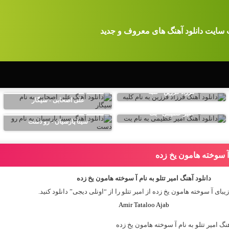
 سایت دانلود آهنگ های معروف و جدید
فرزاد فرزین - کلبه
علی اصحابی - سیگار
امیر عظیمی - بت
سینا پارسیان - رو دست
م آ سوخته هامون یخ زده
دانلود آهنگ امیر تتلو به نام آ سوخته هامون یخ زده
یبای آ سوخته هامون یخ زده از
امیر تتلو
را از “اونلی دیجی” دانلود کنید.
Amir Tataloo Ajab