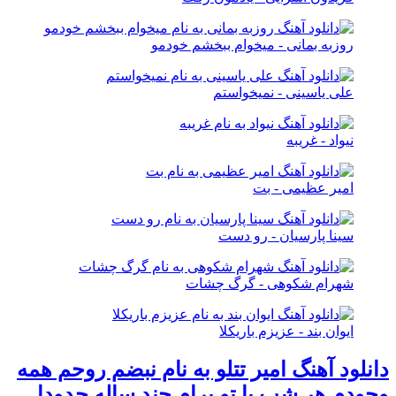
روزبه بمانی - میخوام ببخشم خودمو
علی یاسینی - نمیخواستم
نیواد - غریبه
امیر عظیمی - بت
سینا پارسیان - رو دست
شهرام شکوهی - گرگ چشات
ایوان بند - عزیزم باریکلا
دانلود آهنگ امیر تتلو به نام نبضم روحم همه
وجودم هر شب با تو برام چند ساله حدودا