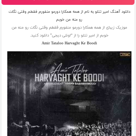
دانلود آهنگ امیر تتلو به نام از همه همکارا دورمو منفورم فقطم وقتی نگات
رو منه من خوبم
موزیک زیبای از همه همکارا دورمو منفورم فقطم وقتی نگات رو منه من
خوبم از
امیر تتلو
را از “اونلی دیجی” دانلود کنید.
Amir Tataloo Harvaght Ke Boodi