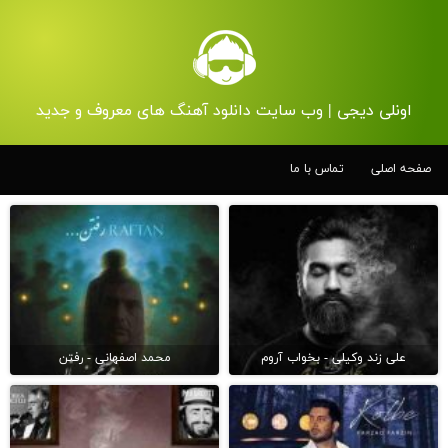
اونلی دیجی | وب سایت دانلود آهنگ های معروف و جدید
صفحه اصلی
تماس با ما
علی زند وکیلی - بخواب آروم
محمد اصفهانی - رفتن