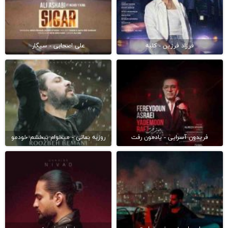
فرزاد فرزین - کلبه
علی اصحابی - سیگار
فریدون آسرایی - یادمون رفت
روزبه بمانی - میخوام ببخشم خودمو