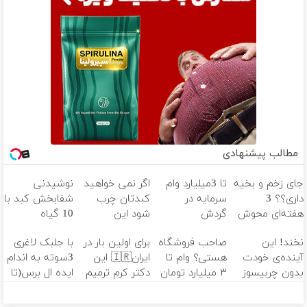
مطالب پیشنهادی
جای زخم و بخیه
تا 3میلیارد وام
اگر نمی خواهید
نوشیدنی
داری؟؟ 3
سرمایه در
کبدتان چرب
شفابخش کبد با
هفته‌ای محوش
گردش
شود این
10 گیاه
کن!
فروشندگان =>
نوشیدنی خوش
موثر(تخفیف تا
نخند! این
صاحب فروشگاه
برای اولین بار در
با جلبک لاغری
فروشگاهت رو
طعم را بنوشید
امشب)
آینده‌ی خودت
هستی؟ وام تا
ایران🇮🇷 این
3سوته به اندام
ثبت کن
بدون چربیسوز
۳ میلیارد تومان
دکتر کرم ترمیم
ایده ال برس(تا
لاغریه (تا دیر
بگیر
کننده 23 روزه
امشب تخفیف
نشده سفارش
ساخت!
ویژه)