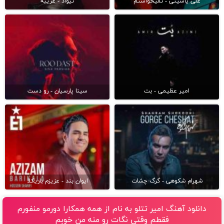
علی یاسینی - نمیخواستم
نیواد - غریبه
امیر عظیمی - بت
سینا پارسیان - رو دست
شهرام شکوهی - گرگ چشات
ایوان بند - عزیزم باریکلا
دانلود آهنگ امیر تتلو به نام از همه همکارا دورمو منفورم
فقطم وقتی نگات رو منه من خوبم