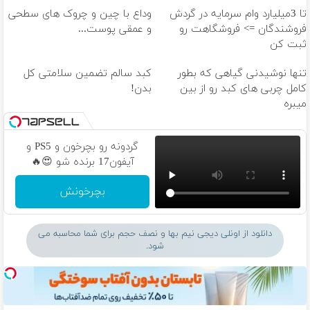
تا 3میلیارد وام سرمایه در گردش
وداع با چین و چروک های سطحی
فروشندگان => فروشگاهت رو
و عمقی پوست...
ثبت کن
تنها نوشیدنی گیاهی که بطور
کبد سالم تضمین سلامتی کل
کامل چربی های کبد رو از بین
بدن!
میبره
گردونه رو بچرخون و PS5 و
آیفون17 برنده شو 😍🔥
بچرخونش
دانلود از اونلی دیجی نیم بها و نصف حجم برای شما محاسبه می
شود.