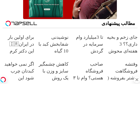
مطالب پیشنهادی
جای زخم و بخیه
تا 3میلیارد وام
نوشیدنی
برای اولین بار
داری؟؟ 3
سرمایه در
شفابخش کبد با
در ایران🇮🇷
هفته‌ای محوش
گردش
10 گیاه
این دکتر کرم
کن!
فروشندگان =>
موثر(تخفیف تا
ترمیم کننده 23
وقتشه
صاحب
کاهش چشمگیر
اگر نمی خواهید
فروشگاهت رو
امشب)
روزه ساخت!
فروشگاهت
فروشگاه
سایز و وزن با
کبدتان چرب
ثبت کن
بیشتر بفروشه (
هستی؟ وام تا ۳
یک روش
شود این
همین الان ثبت
میلیارد تومان
خانگی60%تخفیف
نوشیدنی خوش
نام کن )
بگیر
طعم را بنوشید
آهنگ های جدید
دانلود آهنگ بسطام به نام کسی نیومده نه به جون تو جات
پیشم امنه همه جوره تو
دانلود آهنگ بسطام به نام خسته نشدی از این دوری جمع کن
همین الان چمدونتو
دانلود آهنگ بسطام به نام به اونی که خاطره هاتو مثل دیوونه