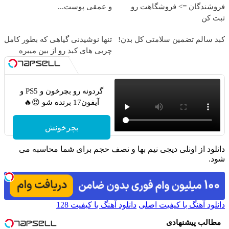
فروشندگان => فروشگاهت رو
و عمقی پوست...
ثبت کن
کبد سالم تضمین سلامتی کل بدن!
تنها نوشیدنی گیاهی که بطور کامل
چربی های کبد رو از بین میبره
گردونه رو بچرخون و PS5 و
آیفون17 برنده شو 😍🔥
بچرخونش
دانلود از اونلی دیجی نیم بها و نصف حجم برای شما محاسبه می
شود.
دانلود آهنگ با کیفیت اصلی
دانلود آهنگ با کیفیت 128
مطالب پیشنهادی