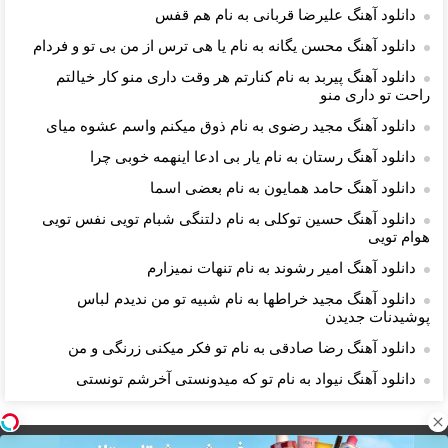
دانلود آهنگ علیرضا قربانی به نام هم قفس
دانلود آهنگ محسن یگانه به نام یا هی ترس از من بی تو و فردام
دانلود آهنگ پیربد به نام کنارتم هر وقت داری منو کار خیالتم
راحت تو داری منو
دانلود آهنگ مجید رضوی به نام ذوق میکنم واسم عشوه میای
دانلود آهنگ رستان به نام یار بی ادعا اینهمه خوبی چرا
دانلود آهنگ حامد همایون به نام بعضی اسما
دانلود آهنگ حسین توکلی به نام دلتنگی شبام تویی نفس تویی
هوام تویی
دانلود آهنگ امیر رشوند به نام تنهات نمیزارم
دانلود آهنگ مجید خراطها به نام شبیه تو من ندیدم لباس
پوشیدنات جدیدن
دانلود آهنگ رضا صادقی به نام ﺗﻮ ﻓﻜﺮ ﻣﻴﻜﻨﻰ زرﻧﮕﻰ و ﻣﻦ
دانلود آهنگ نیواد به نام ﺗﻮ ﻛﻪ ﻣﻴﺪوﻧﺴﺘﻰ آﺧﺮﺷﻢ ﺗﻮﻧﺴﺘﻰ