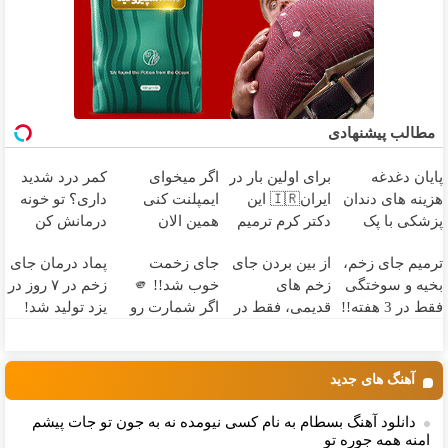
مطالب پیشنهادی
پایان دغدغه
برای اولین بار در
اگر میخوای
کمر درد شدید
هزینه های دندان
ایران🇮🇷 این
ایمپلنت کنی
داری؟ تو خونه
پزشکی با پک
دکتر کرم ترمیم
همین الان
درمانش کن
سفید کننده
کننده 23 روزه
وقتشه | فقط با
(◂پرسش‌نامه رو
ترمیم جای زخم،
از بین بردن جای
جای زخمت
پماد درمان جای
خانگی
ساخت!
۲۵ میلیون
پرکن)
بخیه و سوختگی
زخم های
خوب شد!! 🫵
زخم در ۷ روز در
تومان!!!
فقط در 3 هفته!!
قدیمی، فقط در
اگر شمارت رو
یزد تولید شد!
😍
3 هفته!! (بدون
رایگان اینجا
(مشاوره بگیرید)
لیزر و جراحی)
بزاری و مشاوره
بگیری 🫵
آهنگ های جدید
دانلود آهنگ بسطام به نام کسی نیومده نه به جون تو جات پیشم
امنه همه جوره تو