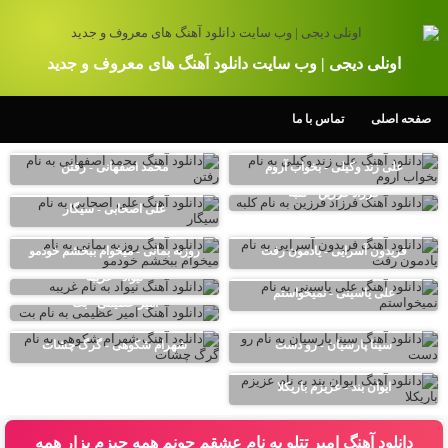
اونلی دیجی | وب سایت دانلود آهنگ های معروف و جدید
صفحه اصلی
تماس با ما
علی زند وکیلی - بخواب آروم
محمد اصفهانی - رفتن
فرزاد فرزین - کلبه
علی اصحابی - سیگار
فریدون آسرایی - یادمون رفت
روزبه بمانی - میخوام ببخشم خودمو
نیواد - غریبه
علی یاسینی - نمیخواستم
امیر عظیمی - بت
سینا پارسیان - رو دست
شهرام شکوهی - گرگ چشات
ایوان بند - عزیزم باریکلا
دانلود آهنگ امیر تتلو به نام عشقم جونم همه چیزم بزار همه