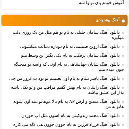
آغوش خودم پای تو وا شه
آهنگ پیشنهادی
دانلود آهنگ سامان جلیلی به نام تو هم مثل من یک روزی دلت
میگیره
دانلود آهنگ آروین صمیمی به نام دوباره دنبالت میکشونی
دانلود آهنگ سامان پرفکت به نام یکی بگیر این وسط منو
دانلود آهنگ شایان جهانشاهی به نام اونی که واسه تو میجنگه
جون میده منم
دانلود آهنگ یاسر بینام به نام اون تصمیم تو بود پ غرور من چی
دانلود آهنگ راشان به نام بهش گفتم مراقب من و تو یکی باشه
نذار این عشق بپاشه
دانلود آهنگ مسیح و آرش AP به نام یالا موهاتو ببند اون شونه
هاتو به من
دانلود آهنگ محمد زندوکیلی به نام اسون مثل اب خوردن
دانلود آهنگ فرزاد فرزین به نام ﺟﻮون ﺟﻮون ﻫﻰ ﻟﺎﻟﻪ ﻣﻰ ﻛﺎره