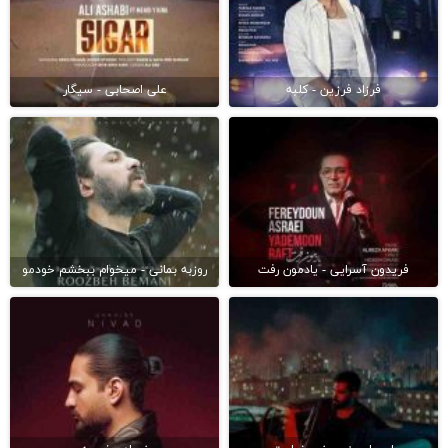
فرزاد فرزین - کلبه
علی اصحابی - سیگار
فریدون آسرایی - یادمون رفت
روزبه بمانی - میخوام ببخشم خودمو