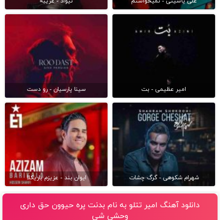
علی یاسینی - نمیخواستم
نیواد - غریبه
امیر عظیمی - بت
سینا پارسیان - رو دست
شهرام شکوهی - گرگ چشات
ایوان بند - عزیزم باریکلا
دانلود آهنگ امیر تتلو به نام بدنت پره حیوون حق دارى
وحشى شى