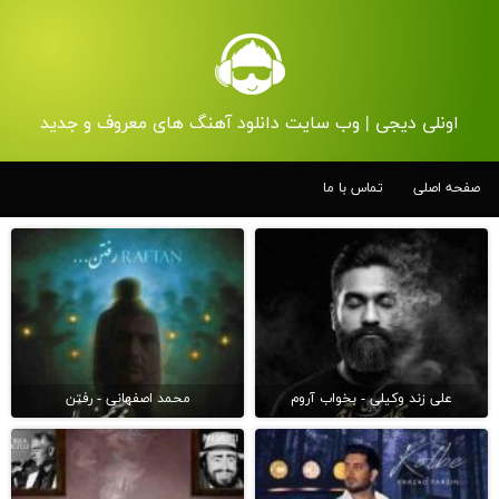
اونلی دیجی | وب سایت دانلود آهنگ های معروف و جدید
صفحه اصلی
تماس با ما
علی زند وکیلی - بخواب آروم
محمد اصفهانی - رفتن