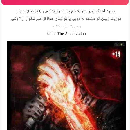
دانلود آهنگ امیر تتلو به نام تو مشهد نه دوبى یا تو شباى هولا
موزیک زیبای تو مشهد نه دوبى یا تو شباى هولا از
امیر تتلو
را از “اونلی
دیجی” دانلود کنید.
Shabe Tire Amir Tataloo