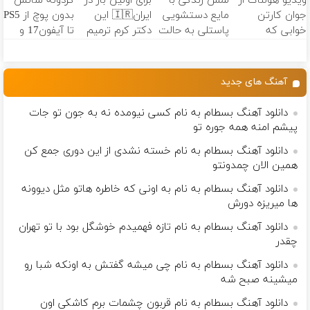
ویدیو هولناک از
لمس زندگی با
برای اولین بار در
گردونه شانس
کننده خانگی
بده
جوان کارتن
مایع دستشویی
ایران🇮🇷 این
بدون پوچ از PS5
خوابی که
پاستلی به حالت
دکتر کرم ترمیم
تا آیفون17 و
میلیاردر شد.
کرمی ✅ اَوه
کننده 23 روزه
بیت کوین 🔥
آموزش رایگان
ساخت!
آهنگ های جدید
دانلود آهنگ بسطام به نام کسی نیومده نه به جون تو جات
پیشم امنه همه جوره تو
دانلود آهنگ بسطام به نام خسته نشدی از این دوری جمع کن
همین الان چمدونتو
دانلود آهنگ بسطام به نام به اونی که خاطره هاتو مثل دیوونه
ها میریزه دورش
دانلود آهنگ بسطام به نام تازه فهمیدم خوشگل بود با تو تهران
چقدر
دانلود آهنگ بسطام به نام چی میشه گفتش به اونکه شبا رو
میشینه صبح شه
دانلود آهنگ بسطام به نام قربون چشمات برم کاشکی اون