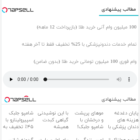
مطالب پیشنهادی
100 میلیون وام آنی خرید طلا (بازپرداخت 12 ماهه)
تمام خدمات دندونپزشکی با 25% تخفیف فقط تا آخر هفته
وام فوری 100 میلیون تومانی خرید طلا (بدون ضامن)
مطالب پیشنهادی
پایان دغدغه
موهای پرپشت
با این نوشیدنی
شامپو جلبک
هزینه های
و درخشان با
گیاهی کبدت
اسپیرولینارو با
دندان پزشکی با
شامپو جلبک!
همیشه
۴۵٪ تخفیف به
پک سفید
پرقدرته55%تخفیف
موهات هدیه