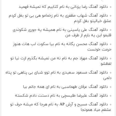
دانلود آهنگ رضا یزدانی به نام کتابیم که نمیشه فهمید
دانلود آهنگ شهاب مظفری به نام زﺧﻤﺎﻣﻮ ﻫﻰ ﺑﻰ ﺗﻮ ﺑﻐﻞ ﻛﺮدم
ﻋﺸﻖ ﺧﻴﺎﻟﻴﺘﻮ ﺑﻐﻞ ﻛﺮدم
دانلود آهنگ علی یاسینی به نام همیشه یه جوری شکوندی
قلبمو این یه بارم از طرف من
دانلود آهنگ محسن یگانه به نام بیا سکوت لب هات هنوز
حرمت خونست
دانلود آهنگ مهراد جم به نام نه من نمیشه بگذرم ازت نیا تو
لفظشو
دانلود آهنگ مسعود سعیدی به نام توو شبای بی پناهی تو پناه
دلمی
دانلود آهنگ عرفان طهماسبی به نام ای همه جانم بیا
دانلود آهنگ علیرضا طلیسچی به نام دستت دادم شکسته
دانلود آهنگ مسیح و آرش AP به نام هرجا که میشه حرف تو
عشقم میاد همونجا