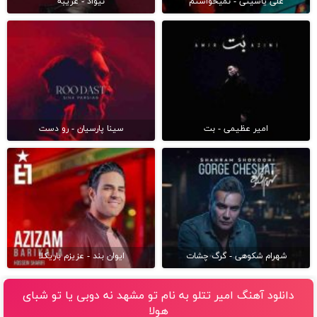
علی یاسینی - نمیخواستم
نیواد - غریبه
امیر عظیمی - بت
سینا پارسیان - رو دست
شهرام شکوهی - گرگ چشات
ایوان بند - عزیزم باریکلا
دانلود آهنگ امیر تتلو به نام تو مشهد نه دوبى یا تو شباى
هولا