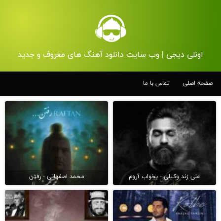
اونلی دیجی | وب سایت دانلود آهنگ های معروف و جدید
صفحه اصلی
تماس با ما
علی زند وکیلی - بخواب آروم
محمد اصفهانی - رفتن