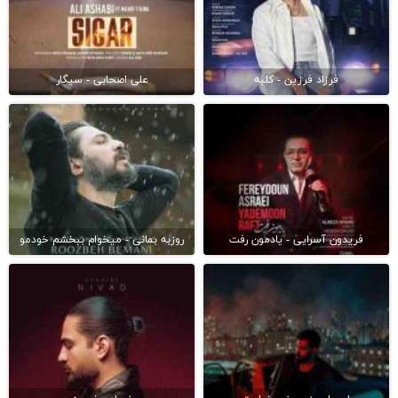
فرزاد فرزین - کلبه
علی اصحابی - سیگار
فریدون آسرایی - یادمون رفت
روزبه بمانی - میخوام ببخشم خودمو