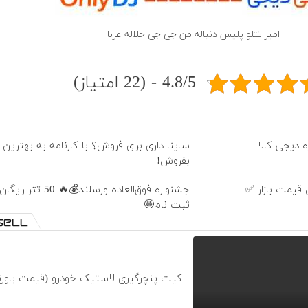
امیر تتلو پلیس دنباله من جى جى حلاله عربا
4.8/5 - (22 امتیاز)
ه دیجی کالا
ساینا داری برای فروش؟ با کارنامه به بهترین
بفروش!
قیمت بازار ✅
جشنواره فوق‌العاده ورسلند💰🔥
ثبت نام🤩
کیت پنچرگیری لاستیک خودرو (قیمت باورن