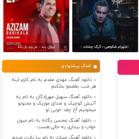
شهرام شکوهی - گرگ چشات
ایوان بند - عزیزم باریکلا
آهنگ پیشنهادی
دانلود آهنگ مهدی مقدم به نام کارم اینه
هر شب بغضمو بشکنم
دانلود آهنگ سهیل مهرزادگان به نام یه
آتیش کوچیک و صدای موزیک و مجنونو
میخونیم آخ چقد خوبی تو
دانلود آهنگ محسن یگانه به نام میون
خواب و بیداری یه حالی هست
دانلود آهنگ میراث به نام بیا یادت میدم