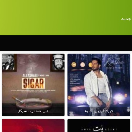
جدید
فرزاد فرزین - کلبه
علی اصحابی - سیگار