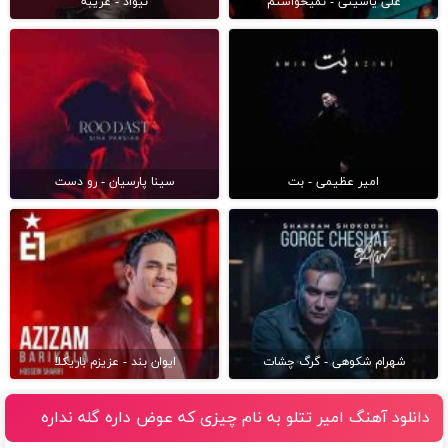
علی یاسینی - نمیخواستم
نیواد - غریبه
امیر عظیمی - بت
سینا پارسیان - رو دست
شهرام شکوهی - گرگ چشات
ایوان بند - عزیزم باریکلا
دانلود آهنگ امیر تتلو به نام چیزى که عوض داره گله نداره