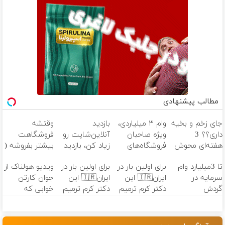
مطالب پیشنهادی
جای زخم و بخیه
وام ۳ میلیاردی،
بازدید
وقتشه
داری؟؟ 3
ویژه صاحبان
آنلاین‌شاپت رو
فروشگاهت
هفته‌ای محوش
فروشگاه‌های
زیاد کن، بازدید
بیشتر بفروشه (
کن!
آنلاین و حضوری
بالاتر = درآمد
همین الان ثبت
تا 3میلیارد وام
برای اولین بار در
برای اولین بار در
ویدیو هولناک از
بیشتر
نام کن )
سرمایه در
ایران🇮🇷 این
ایران🇮🇷 این
جوان کارتن
گردش
دکتر کرم ترمیم
دکتر کرم ترمیم
خوابی که
فروشندگان =>
کننده 23 روزه
کننده 23 روزه
میلیاردر شد.
فروشگاهت رو
ساخت!
ساخت!
آموزش رایگان
ثبت کن