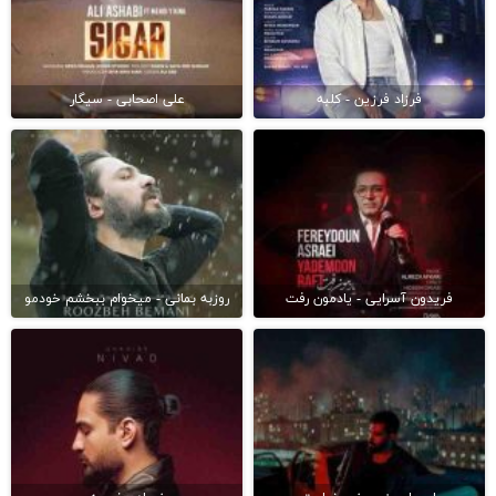
فرزاد فرزین - کلبه
علی اصحابی - سیگار
فریدون آسرایی - یادمون رفت
روزبه بمانی - میخوام ببخشم خودمو