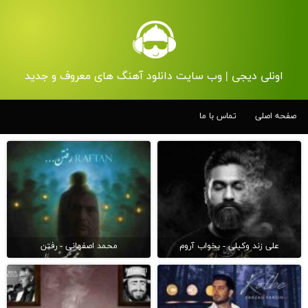
اونلی دیجی | وب سایت دانلود آهنگ های معروف و جدید
صفحه اصلی
تماس با ما
علی زند وکیلی - بخواب آروم
محمد اصفهانی - رفتن