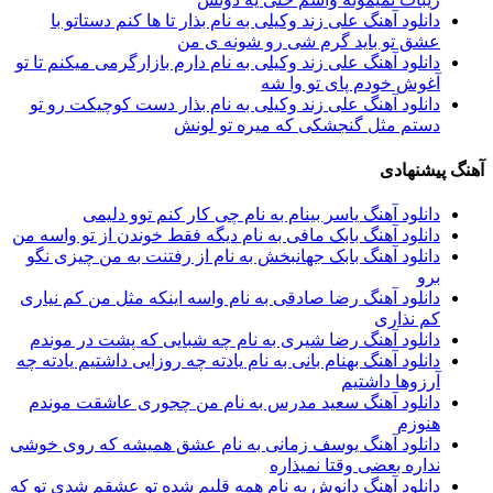
دانلود آهنگ علی زند وکیلی به نام بذار تا ها كنم دستاتو با
عشق تو باید گرم شی رو شونه ى من
دانلود آهنگ علی زند وکیلی به نام دارم بازارگرمی میكنم تا تو
آغوش خودم پای تو وا شه
دانلود آهنگ علی زند وکیلی به نام بذار دست كوچیكت رو تو
دستم مثل گنجشكی كه میره تو لونش
آهنگ پیشنهادی
دانلود آهنگ یاسر بینام به نام چی کار کنم توو دلیمی
دانلود آهنگ بابک مافی به نام دیگه فقط خوندن از تو واسه من
دانلود آهنگ بابک جهانبخش به نام از رفتنت به من چیزی نگو
برو
دانلود آهنگ رضا صادقی به نام واسه اینكه مثل من كم نیاری
كم نذاری
دانلود آهنگ رضا شیری به نام ﭼﻪ ﺷﺒﺎﻳﻰ ﻛﻪ ﭘﺸﺖ در ﻣﻮﻧﺪم
دانلود آهنگ بهنام بانی به نام یادته چه روزایی داشتیم یادته چه
آرزوها داشتیم
دانلود آهنگ سعید مدرس به نام من چجوری عاشقت موندم
هنوزم
دانلود آهنگ یوسف زمانی به نام عشق همیشه که روی خوشی
نداره بعضی وقتا نمیذاره
دانلود آهنگ دانوش به نام همه قلبم شده تو عشقم شدی تو که