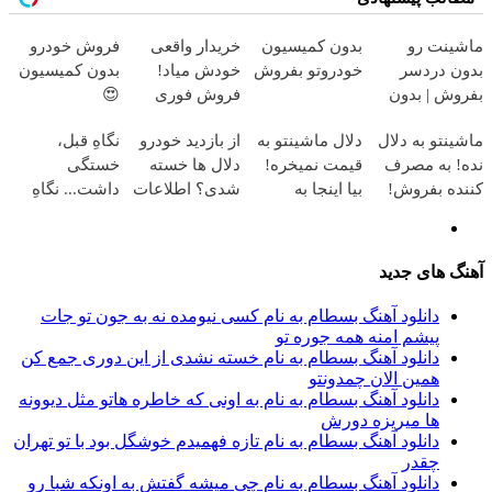
ماشینت رو
بدون کمیسیون
خریدار واقعی
فروش خودرو
بدون دردسر
خودروتو بفروش
خودش میاد!
بدون کمیسیون
بفروش | بدون
فروش فوری
😍
کمسیون 😍
ماشین در
ماشینتو به دلال
دلال ماشینتو به
از بازدید خودرو
نگاهِ قبل،
همراه مکانیک
نده! به مصرف
قیمت نمیخره!
دلال ها خسته
خستگی
کننده بفروش!
بیا اینجا به
شدی؟ اطلاعات
داشت... نگاهِ
بدون پاسخ به
قیمت
ماشینت رو
بعد، انرژی داره
یک تماس
بفروش*فقط
اینجا ثبت کن
🌸 بلفا با 25%
خریدار واقعی*
تخفیف
آهنگ های جدید
دانلود آهنگ بسطام به نام کسی نیومده نه به جون تو جات
پیشم امنه همه جوره تو
دانلود آهنگ بسطام به نام خسته نشدی از این دوری جمع کن
همین الان چمدونتو
دانلود آهنگ بسطام به نام به اونی که خاطره هاتو مثل دیوونه
ها میریزه دورش
دانلود آهنگ بسطام به نام تازه فهمیدم خوشگل بود با تو تهران
چقدر
دانلود آهنگ بسطام به نام چی میشه گفتش به اونکه شبا رو