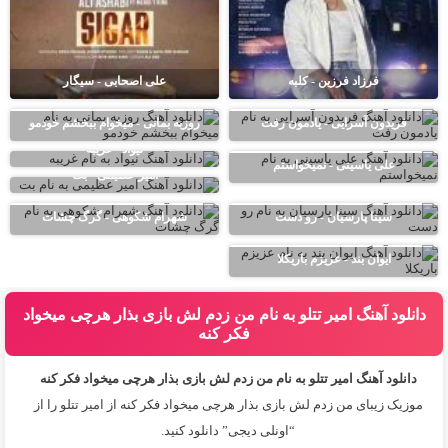
فرزاد فرزین - کلبه
علی اصحابی - سیگار
فریدون آسرایی - یادمون رفت
روزبه بمانی - میخوام ببخشم خودمو
نیواد - غریبه
علی یاسینی - نمیخواستم
امیر عظیمی - بت
سینا پارسیان - رو دست
شهرام شکوهی - گرگ چشات
ایوان بند - عزیزم باریکلا
دانلود آهنگ امیر تتلو به نام من زدم لش بازی بذار هرچی میخواد
فکر کنه
دانلود آهنگ امیر تتلو به نام من زدم لش بازی بذار هرچی میخواد فکر کنه
موزیک زیبای من زدم لش بازی بذار هرچی میخواد فکر کنه از
امیر تتلو
را از
“اونلی دیجی” دانلود کنید.