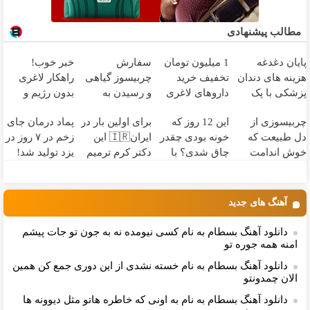
مطالب پیشنهادی
پایان دغدغه
1 میلیون تومان
سفارش
خبر خوب!
هزینه های دندان
تخفیف خرید
چربیسوز گیاهی
راهکار لاغری
پزشکی با پک
داروهای لاغری
و رسیدن به
بدون رژیم و
سفید کننده
با ارسال از
اندام ایده آل با
ورزش کلیک
چربیسوزی از
این 12 روز که
برای اولین بار در
پماد درمان جای
خانگی
داروخانه و پک
تخفیف ویژه!
جهت ثبت
دل طبیعت که
خونه بودی چقدر
ایران🇮🇷 این
زخم در ۷ روز در
یخ!
همراه مجوز
سفارش با
خوش اندامت
چاق شدی؟ با
دکتر کرم ترمیم
یزد تولید شد!
تخفیف
میکنه! نصف
این چربیسوز
کننده 23 روزه
(مشاوره بگیرید)
قیمت بخر و لاغر
سریع وزن کم
ساخت!
شو
کن!
آهنگ های جدید
دانلود آهنگ بسطام به نام کسی نیومده نه به جون تو جات پیشم
امنه همه جوره تو
دانلود آهنگ بسطام به نام خسته نشدی از این دوری جمع کن همین
الان چمدونتو
دانلود آهنگ بسطام به نام به اونی که خاطره هاتو مثل دیوونه ها