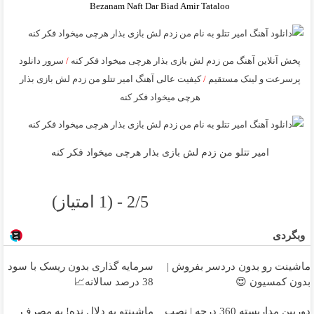
Bezanam Naft Dar Biad Amir Tataloo
پخش آنلاین آهنگ من زدم لش بازی بذار هرچی میخواد فکر کنه
/
سرور دانلود
پرسرعت و لینک مستقیم
/
کیفیت عالی آهنگ امیر تتلو من زدم لش بازی بذار
هرچی میخواد فکر کنه
امیر تتلو من زدم لش بازی بذار هرچی میخواد فکر کنه
2/5 - (1 امتیاز)
وبگردی
ماشینت رو بدون دردسر بفروش |
سرمایه گذاری بدون ریسک با سود
بدون کمسیون 😍
38 درصد سالانه📈
دوربین مداربسته 360 درجه | نصب
ماشینتو به دلال نده! به مصرف