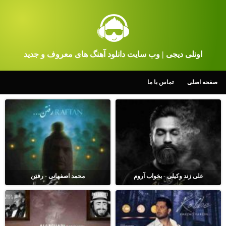
اونلی دیجی | وب سایت دانلود آهنگ های معروف و جدید
صفحه اصلی
تماس با ما
علی زند وکیلی - بخواب آروم
محمد اصفهانی - رفتن