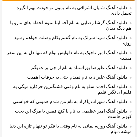
دانلود آهنگ شایان اشراقی به نام بمون تو خودت بهم انگیزه
تحمل دادی
دانلود آهنگ گرشا رضایی به نام آخه اینا تموم لحظه های مارو با
هم دیگه دیدن
دانلود آهنگ سینا سرلک به نام گفتم بکام وصلت خواهم رسید
روزی
دانلود آهنگ امیر تاجیک به نام دلواپس توام که تنها دل به این سفر
میبندی
دانلود آهنگ علیرضا پوراستاد به نام از چی برات بگم
دانلود آهنگ علیراد به نام نمیدم حتی به حرفات اهمیت
دانلود آهنگ احمد سلو به نام وقتی قشنگترین حرفارو میگی به
قلبم ای نگین قلبم
دانلود آهنگ سهراب پاکزاد به نام من شدم همونی که خواستی
دانلود آهنگ امیر عظیمی به نام ﻳﺎ ﻛﻨﺞ ﻗﻔﺲ ﻳﺎ ﻣﺮگ اﻳﻦ ﺑﺨﺖ
ﻛﺒﻮﺗﺮ ﻫﺎﺳﺖ
دانلود آهنگ روزبه بمانی به نام وقتی با فکر تو تنهام تازه این دنیا
میشه دنیام