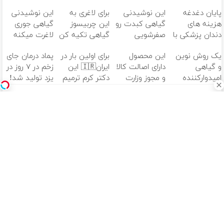
پایان دغدغه
این نوشیدنی
برای لاغری به
این نوشیدنی
هزینه های
گیاهی کبدت رو
این چربیسوز
گیاهی جوری
دندان پزشکی با
صفرشویی
گیاهی تکیه کن
لاغرت میکنه
پک سفید
میکنه!تخفیف
همه فکرکنن
یک روش نوین
این محصول
برای اولین بار در
پماد درمان جای
کننده خانگی
تا امشب
جراحی کردی
و گیاهی
دارای اصالت کالا
ایران🇮🇷 این
زخم در ۷ روز در
امیدوارکننده
و مجوز وزارت
دکتر کرم ترمیم
یزد تولید شد!
برای رفع
بهداشت
کننده 23 روزه
(مشاوره بگیرید)
مشکلات
است(55%تخفیف)
ساخت!
کبدی55%تخفیف
آهنگ های جدید
دانلود آهنگ بسطام به نام کسی نیومده نه به جون تو جات
پیشم امنه همه جوره تو
دانلود آهنگ بسطام به نام خسته نشدی از این دوری جمع کن
همین الان چمدونتو
دانلود آهنگ بسطام به نام به اونی که خاطره هاتو مثل دیوونه
ها میریزه دورش
دانلود آهنگ بسطام به نام تازه فهمیدم خوشگل بود با تو تهران