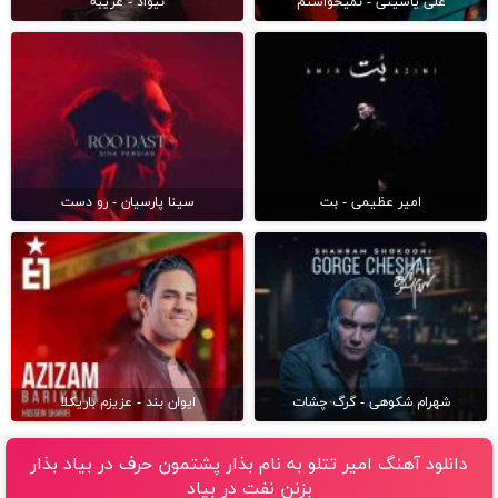
علی یاسینی - نمیخواستم
نیواد - غریبه
امیر عظیمی - بت
سینا پارسیان - رو دست
شهرام شکوهی - گرگ چشات
ایوان بند - عزیزم باریکلا
دانلود آهنگ امیر تتلو به نام بذار پشتمون حرف در بیاد بذار
بزنن نفت در بیاد