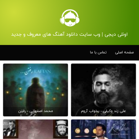
اونلی دیجی | وب سایت دانلود آهنگ های معروف و جدید
صفحه اصلی
تماس با ما
علی زند وکیلی - بخواب آروم
محمد اصفهانی - رفتن