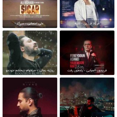
فرزاد فرزین - کلبه
علی اصحابی - سیگار
فریدون آسرایی - یادمون رفت
روزبه بمانی - میخوام ببخشم خودمو