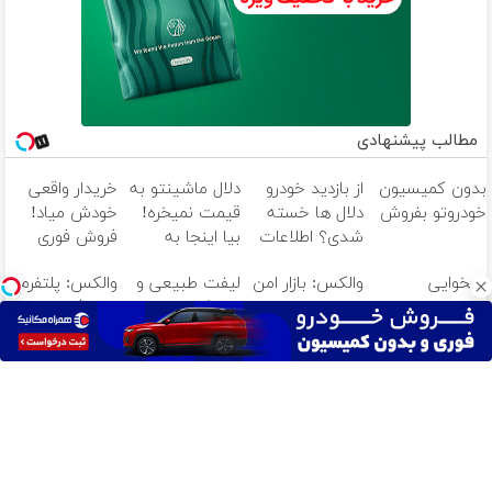
مطالب پیشنهادی
بدون کمیسیون
از بازدید خودرو
دلال ماشینتو به
خریدار واقعی
خودروتو بفروش
دلال ها خسته
قیمت نمیخره!
خودش میاد!
شدی؟ اطلاعات
بیا اینجا به
فروش فوری
ماشینت رو
قیمت
ماشین در همراه
میخوایی
والکس: بازار امن
لیفت طبیعی و
والکس: پلتفرم
اینجا ثبت کن
بفروش*فقط
مکانیک
ماشینت رو
برای خرید و
تحریک
پیشرفته برای
خریدار واقعی*
بدون دردسر
فروش
کلاژن‌سازی از
معامله و
بفروشی؟ بدون
دارایی‌های
داخل پوست با
سرمایه‌گذاری
کمیسیون
دیجیتال
24ماه ماندگاری
ایمن
✅ جوان شو
آهنگ های جدید
دانلود آهنگ بسطام به نام خسته نشدی از این دوری جمع کن
همین الان چمدونتو