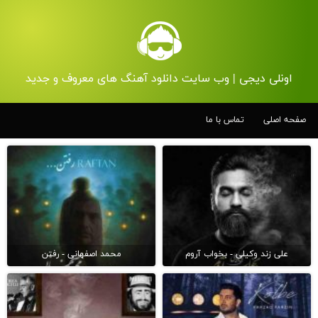
اونلی دیجی | وب سایت دانلود آهنگ های معروف و جدید
صفحه اصلی
تماس با ما
علی زند وکیلی - بخواب آروم
محمد اصفهانی - رفتن