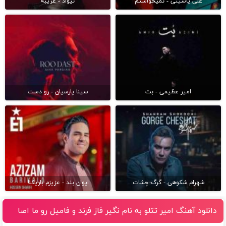
علی یاسینی - نمیخواستم
نیواد - غریبه
امیر عظیمی - بت
سینا پارسیان - رو دست
شهرام شکوهی - گرگ چشات
ایوان بند - عزیزم باریکلا
دانلود آهنگ امیر تتلو به نام نگیر فاز فرند و فامیل رو ما اصا