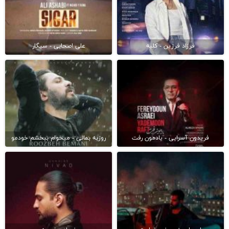
فرزاد فرزین - کلبه
علی اصحابی - سیگار
فریدون آسرایی - یادمون رفت
روزبه بمانی - میخوام ببخشم خودمو