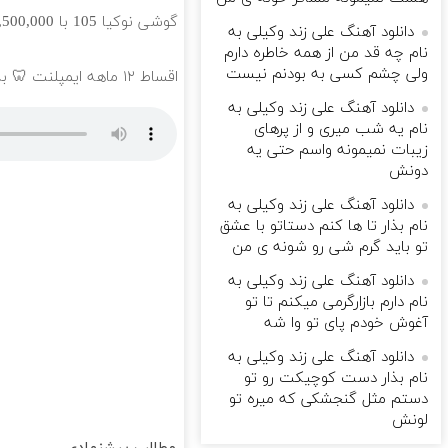
گوشی نوکیا 105 با 1,500,000 تخفیف استثنائی به مدت محدود🔥
دانلود آهنگ علی زند وکیلی به
نام چه قد من از همه خاطره دارم
ولی چشم كسی به بودنم نیست
اقساط ۱۲ ماهه ایمپلنت 🦷 بدون چک و ضامن؛ همین امروز اقدام کن ✅
دانلود آهنگ علی زند وکیلی به
نام یه شب میرى و از پرهای
زيبات نمیمونه واسم حتی یه
دونش
دانلود آهنگ علی زند وکیلی به
نام بذار تا ها كنم دستاتو با عشق
تو باید گرم شی رو شونه ى من
دانلود آهنگ علی زند وکیلی به
نام دارم بازارگرمی میكنم تا تو
آغوش خودم پای تو وا شه
دانلود آهنگ علی زند وکیلی به
نام بذار دست كوچیكت رو تو
دستم مثل گنجشكی كه میره تو
لونش