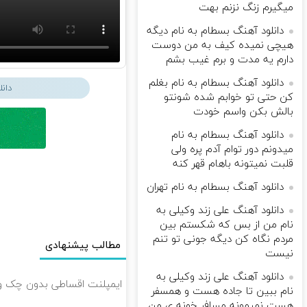
میگیرم زنگ نزنم بهت
دانلود آهنگ بسطام به نام دیگه
هیچی نمیده کیف به من دوست
دارم یه مدت و برم غیب بشم
دانلود آهنگ بسطام به نام بغلم
دان
کن حتی تو خوابم شده شونتو
بالش بکن واسم خودت
دانلود آهنگ بسطام به نام
میدونم دور توام آدم پره ولی
قلبت نمیتونه باهام قهر کنه
دانلود آهنگ بسطام به نام تهران
دانلود آهنگ علی زند وکیلی به
نام من از بس كه شكستم بین
مردم نگاه كن دیگه جونى تو تنم
مطالب پیشنهادی
نیست
دانلود آهنگ علی زند وکیلی به
ایمپلنت اقساطی بدون چک و سفته با ٪۲۵ تخفیف 👈 ویزیت
نام ببین تا جاده هست و همسفر
هست نمیمونه مسافر خونه ی من