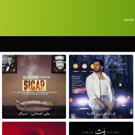
جدید
فرزاد فرزین - کلبه
علی اصحابی - سیگار