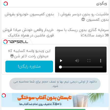
وبگردی
ماشینت رو بدون دردسر بفروش |
بدون کمیسیون خودروتو بفروش
بدون کمسیون 😍
سرمایه گذاری بدون ریسک با سود
خریدار واقعی خودش میاد! فروش
38 درصد سالانه📈
فوری ماشین در همراه مکانیک
این ویدیو واسه کساییه که
میخوان راحت لاغر شن😎
مشاوره رایگان!
دانلود از اونلی دیجی نیم بها و نصف حجم برای شما محاسبه می
شود.