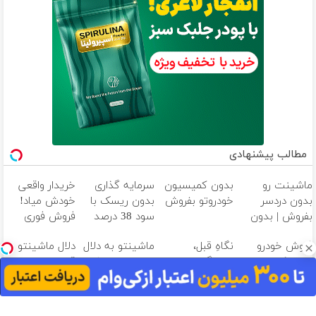
مطالب پیشنهادی
ماشینت رو
بدون کمیسیون
سرمایه گذاری
خریدار واقعی
بدون دردسر
خودروتو بفروش
بدون ریسک با
خودش میاد!
بفروش | بدون
سود 38 درصد
فروش فوری
کمسیون 😍
سالانه📈
ماشین در همراه
فروش خودرو
نگاهِ قبل،
ماشینتو به دلال
دلال ماشینتو به
مکانیک
بدون کمیسیون
خستگی
نده! به مصرف
قیمت نمیخره!
😍
داشت... نگاهِ
کننده بفروش!
بیا اینجا به
بعد، انرژی داره
بدون پاسخ به
قیمت
🌸 بلفا با 25%
یک تماس
بفروش*فقط