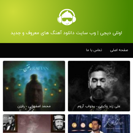
اونلی دیجی | وب سایت دانلود آهنگ های معروف و جدید
صفحه اصلی
تماس با ما
علی زند وکیلی - بخواب آروم
محمد اصفهانی - رفتن