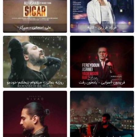
فرزاد فرزین - کلبه
علی اصحابی - سیگار
فریدون آسرایی - یادمون رفت
روزبه بمانی - میخوام ببخشم خودمو