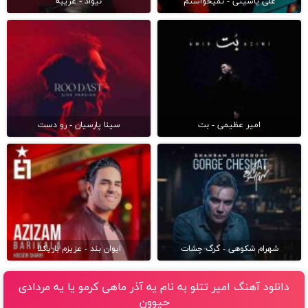
علی یاسینی - نمیخواستم
نیواد - غریبه
امیر عظیمی - بت
سینا پارسیان - رو دست
شهرام شکوهی - گرگ چشات
ایوان بند - عزیزم باریکلا
دانلود آهنگ امیر تتلو به نام یه آذر ماهی کرمو یا یه مردادی
حیوون