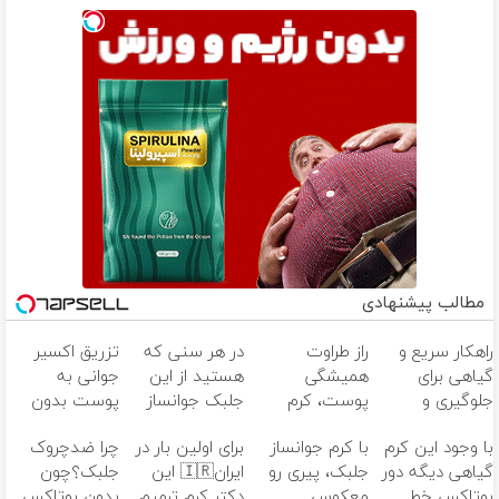
مطالب پیشنهادی
راهکار سریع و
راز طراوت
در هر سنی که
تزریق اکسیر
گیاهی برای
همیشگی
هستید از این
جوانی به
جلوگیری و
پوست، کرم
جلبک جوانساز
پوست بدون
درمان پیری
جوانساز جلبک با
غافل نشوید!
سوزن40%تخفیف
با وجود این کرم
با کرم جوانساز
برای اولین بار در
چرا ضدچروک
پوست
45%تخفیف
40%تخفیف
گیاهی دیگه دور
جلبک، پیری رو
ایران🇮🇷 این
جلبک؟چون
بوتاکس خط
معکوس
دکتر کرم ترمیم
بدون بوتاکس