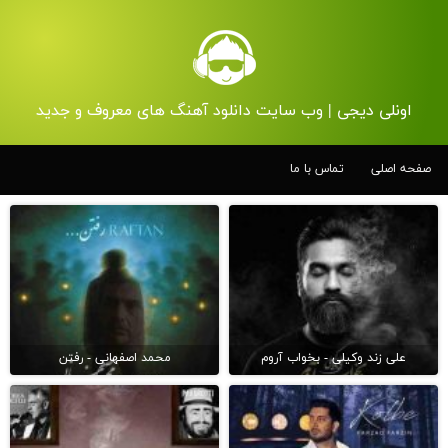
اونلی دیجی | وب سایت دانلود آهنگ های معروف و جدید
صفحه اصلی
تماس با ما
علی زند وکیلی - بخواب آروم
محمد اصفهانی - رفتن