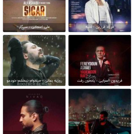
فرزاد فرزین - کلبه
علی اصحابی - سیگار
فریدون آسرایی - یادمون رفت
روزبه بمانی - میخوام ببخشم خودمو