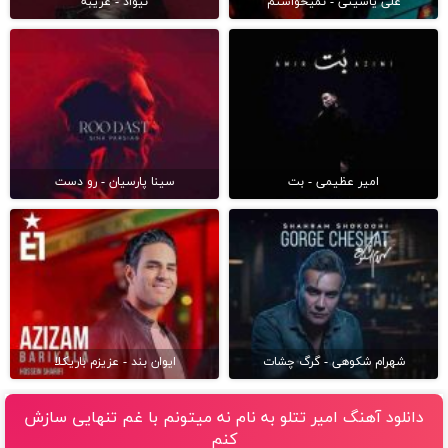
علی یاسینی - نمیخواستم
نیواد - غریبه
امیر عظیمی - بت
سینا پارسیان - رو دست
شهرام شکوهی - گرگ چشات
ایوان بند - عزیزم باریکلا
دانلود آهنگ امیر تتلو به نام نه میتونم با غم تنهایی سازش
کنم