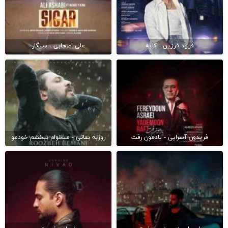
فرزاد فرزین - کلبه
علی اصحابی - سیگار
فریدون آسرایی - یادمون رفت
روزبه بمانی - میخوام ببخشم خودمو