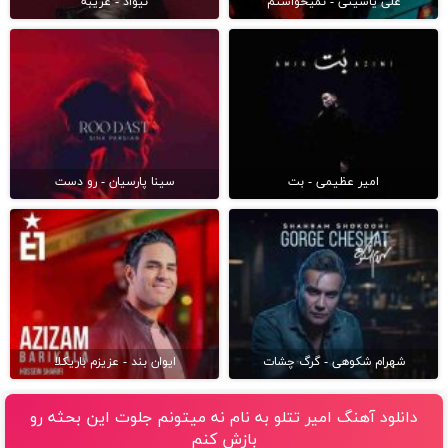
علی یاسینی - نمیخواستم
نیواد - غریبه
امیر عظیمی - بت
سینا پارسیان - رو دست
شهرام شکوهی - گرگ چشات
ایوان بند - عزیزم باریکلا
دانلود آهنگ امیر تتلو به نام نه میتونم جلوت این بحثه رو
بازش کنم