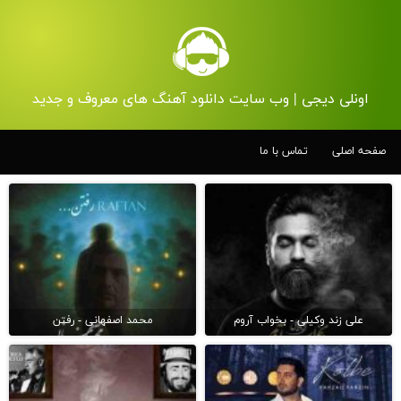
اونلی دیجی | وب سایت دانلود آهنگ های معروف و جدید
صفحه اصلی
تماس با ما
علی زند وکیلی - بخواب آروم
محمد اصفهانی - رفتن