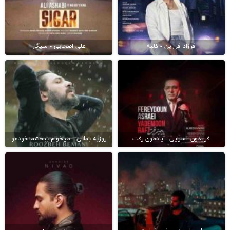
فرزاد فرزین - کلبه
علی اصحابی - سیگار
فریدون آسرایی - یادمون رفت
روزبه بمانی - میخوام ببخشم خودمو