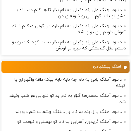
زيبات نمیمونه واسم حتی یه دونش
دانلود آهنگ علی زند وکیلی به نام بذار تا ها كنم دستاتو با
عشق تو باید گرم شی رو شونه ى من
دانلود آهنگ علی زند وکیلی به نام دارم بازارگرمی میكنم تا تو
آغوش خودم پای تو وا شه
دانلود آهنگ علی زند وکیلی به نام بذار دست كوچیكت رو تو
دستم مثل گنجشكی كه میره تو لونش
آهنگ پیشنهادی
دانلود آهنگ بابی به نام چه نابه نابه پیکه دافه واگهع ای یا
کیکه
دانلود آهنگ محمدرضا گلزار به نام ﺑﺪ ﺗﻮ ﺗﻨﻬﺎﻳﻰ ﻫﺮ ﺷﺐ رﻓﻴﻘﻢ
ﺷﺪ
دانلود آهنگ پازل بند به نام باز دلتنگ چشمات شم دیوونه
دانلود آهنگ فریدون آسرایی به نام تو نیستی و نبودت تو