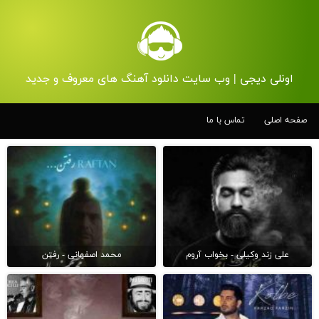
اونلی دیجی | وب سایت دانلود آهنگ های معروف و جدید
صفحه اصلی
تماس با ما
علی زند وکیلی - بخواب آروم
محمد اصفهانی - رفتن