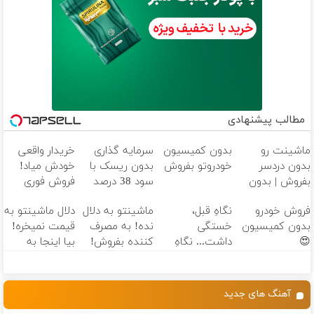
مطالب پیشنهادی
ماشینت رو
بدون کمیسیون
سرمایه گذاری
خریدار واقعی
بدون دردسر
خودروتو بفروش
بدون ریسک با
خودش میاد!
بفروش | بدون
سود 38 درصد
فروش فوری
کمسیون 😍
سالانه📈
ماشین در همراه
فروش خودرو
نگاهِ قبل،
ماشینتو به دلال
دلال ماشینتو به
مکانیک
بدون کمیسیون
خستگی
نده! به مصرف
قیمت نمیخره!
😍
داشت... نگاهِ
کننده بفروش!
بیا اینجا به
بعد، انرژی داره
بدون پاسخ به
قیمت
🌸 بلفا با 25%
یک تماس
بفروش*فقط
تخفیف
خریدار واقعی*
آهنگ های جدید