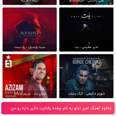
علی یاسینی - نمیخواستم
نیواد - غریبه
امیر عظیمی - بت
سینا پارسیان - رو دست
شهرام شکوهی - گرگ چشات
ایوان بند - عزیزم باریکلا
دانلود آهنگ امیر تتلو به نام چقده رفتارت تاثیر داره رو من