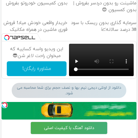
ماشینت رو بدون دردسر بفروش |
بدون کمیسیون خودروتو بفروش
بدون کمسیون 😍
سرمایه گذاری بدون ریسک با سود
خریدار واقعی خودش میاد! فروش
38 درصد سالانه📈
فوری ماشین در همراه مکانیک
این ویدیو واسه کساییه که
میخوان راحت لاغر شن😎
مشاوره رایگان!
دانلود از اونلی دیجی نیم بها و نصف حجم برای شما محاسبه می
شود.
دانلود آهنگ با کیفیت اصلی