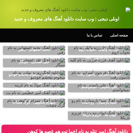
اونلی دیجی | وب سایت دانلود آهنگ های معروف و جدید
صفحه اصلی
تماس با ما
علی زند وکیلی - بخواب آروم
محمد اصفهانی - رفتن
فرزاد فرزین - کلبه
علی اصحابی - سیگار
فریدون آسرایی - یادمون رفت
روزبه بمانی - میخوام ببخشم خودمو
نیواد - غریبه
علی یاسینی - نمیخواستم
امیر عظیمی - بت
سینا پارسیان - رو دست
شهرام شکوهی - گرگ چشات
ایوان بند - عزیزم باریکلا
دانلود آهنگ امیر تتلو به نام اخما توو هم غصه ها کوهن