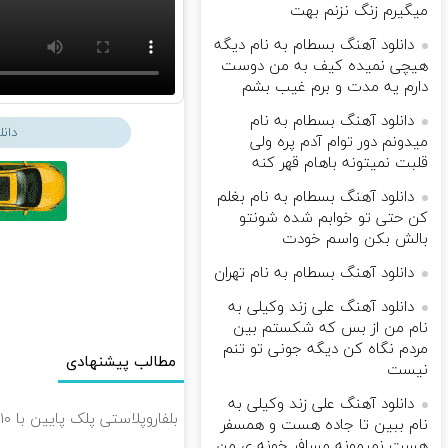
میگیرم زنگ نزنم بهت
دانلود آهنگ بسطام به نام دیگه
هیچی نمیده کیف به من دوست
دارم یه مدت و برم غیب بشم
دانلود آهنگ بسطام به نام
دان
میدونم دور توام آدم پره ولی
قلبت نمیتونه باهام قهر کنه
دانلود آهنگ بسطام به نام بغلم
کن حتی تو خوابم شده شونتو
بالش بکن واسم خودت
دانلود آهنگ بسطام به نام تهران
دانلود آهنگ علی زند وکیلی به
نام من از بس كه شكستم بین
مردم نگاه كن دیگه جونى تو تنم
مطالب پیشنهادی
نیست
دانلود آهنگ علی زند وکیلی به
بلفاروپلاستی پلک پایین با ۱۰ میلیون تخفیف فقط 3۵ میلیون 👀
نام ببین تا جاده هست و همسفر
هست نمیمونه مسافر خونه ی من