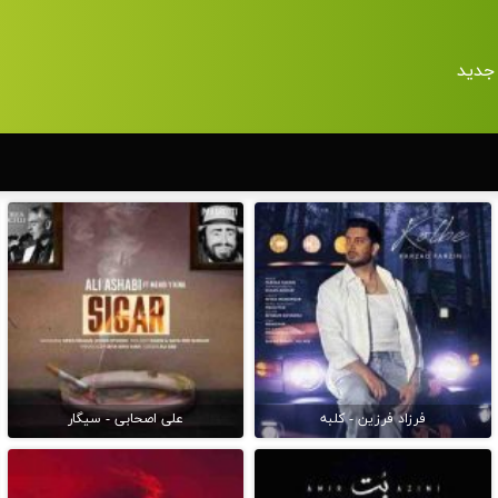
جدید
فرزاد فرزین - کلبه
علی اصحابی - سیگار