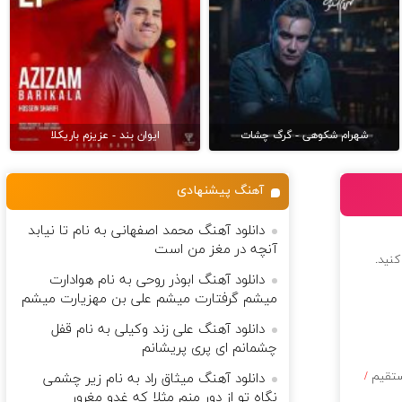
شهرام شکوهی - گرگ چشات
ایوان بند - عزیزم باریکلا
آهنگ پیشنهادی
دانلود آهنگ محمد اصفهانی به نام تا نیابد
آنچه در مغز من است
کنید.
دانلود آهنگ ابوذر روحی به نام هوادارت
میشم گرفتارت میشم علی بن مهزیارت میشم
دانلود آهنگ علی زند وکیلی به نام قفل
چشمانم ای پری پریشانم
ستقیم
/
دانلود آهنگ میثاق راد به نام زیر چشمی
نگاه تو از دور منم مثلا که غدو مغرور