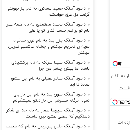
دانلود آهنگ حمید عسکری به نام باز بهونتو
گرفت دل غرق خواهشم
دانلود آهنگ محمد معتمدی به نام همه عمر
نام تو بر لبم نفسم ثنای تو یا علی
دانلود آهنگ پازل بند به نام تورو میخوام
بقیه رو تحریم میکنم و چشام عاشقیو تمرین
میکنن
دانلود آهنگ سینا سرلک به نام ﭘﺮﻛﺸﻴﺪی
ﺑﺎﺷﺪ اﻣﺎ ﭘﻴﺶ ﭼﺸﻢ ﻣﻦ ﭼﺮا
دانلود آهنگ سالار عقیلی به نام این عشق
بماند تا ابد
 قیمت
دانلود آهنگ سون بند به نام این بار پای
تموم حرفام میمونم این بار دلتو نمیشکونم
دانلود آهنگ علیرضا عصار به نام خدا رو شکر
دلتنگیم که یعنی عشق بین ماست
 که شگفت زده ات
دانلود آهنگ جلیل پیرمومن به نام که طبیب