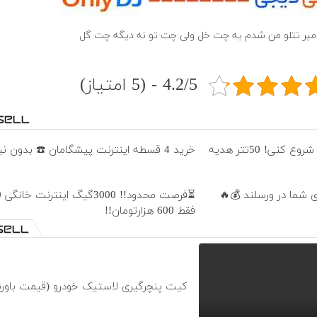
میر تتلو من شدم یه چت خل ولی چت تو نه دیگه چت گل
4.2/5 - (5 امتیاز)
فقط در ورسلند میتونی رایگان شروع کنی! 50تتر هدیه
خرید 4 قسطه اینترنت پیشگامان ☎️ بدون نیاز به تلفن
فقط 600 هزارتومان!!
کیت پنچرگیری لاستیک خودرو (قیمت باورن