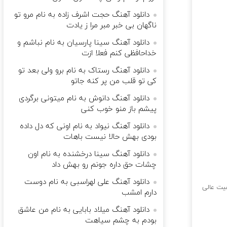
دانلود آهنگ حجت اشرف زاده به نام مرو تو
ناگهان بی خبر مبر مرا ز یادت
دانلود آهنگ سینا پارسیان به نام نباشم و
خداحافظی کنم فعلا ازت
دانلود آهنگ رستاک به نام برو ولی بعد تو
کی تو قلب من پر کنه جاتو
دانلود آهنگ دانوش به نام میتونی برگردی
پیشم باز منو خوب کنی
دانلود آهنگ نیواد به نام اونی که دل داده
بودی بهش حالا نیست باهات
دانلود آهنگ سینا درخشنده به نام اون
چشات حق داره جونم رو بهش داد
دانلود آهنگ علی لهراسبی به نام دوست
ت عالی
دارم امشب
دانلود آهنگ میلاد بابایی به نام ﻣﻦ ﻋﺎﺷﻖ
ﺑﻮدم ﺑﻪ ﭼﺸﻢ ﺳﻴﺎﻫﺖ