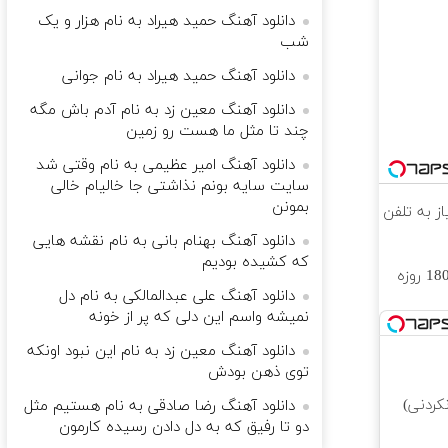
دانلود آهنگ حمید هیراد به نام هزار و یک
شب
دانلود آهنگ حمید هیراد به نام جوانی
دانلود آهنگ معین زد به نام آدم ﺑﺎش ﻣﮕﻪ
ﭼﻨﺪ ﺗﺎ ﻣﺜﻞ ﻣﺎ ﻫﺴﺖ رو زﻣﻴﻦ
دانلود آهنگ امیر عظیمی به نام وقتی شد
سایت سایه بونم نذاشتی جا خالیام خالی
بمونن
دانلود آهنگ بهنام بانی به نام نقشه هایی
که کشیده بودیم
⏳فرصت محدود!! 3000گیگ اینترنت خانگی 180 روزه
دانلود آهنگ علی عبدالمالکی به نام دل
نمیشه واسم این دلی که پر از خونه
دانلود آهنگ معین زد به نام این نبود اونکه
توی ذهن بودش
کردنی)
دانلود آهنگ رضا صادقی به نام هستیم مثل
دو تا رفیق که به دل دادن رسیده کارمون