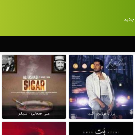
جدید
فرزاد فرزین - کلبه
علی اصحابی - سیگار