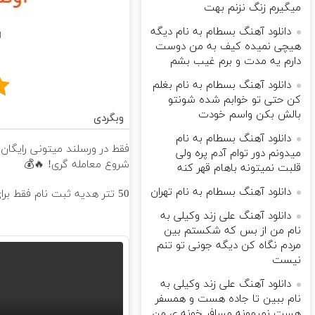
میگیرم زنگ نزنم بهت
دانلود آهنگ بسطام به نام دیگه
ا
هیچی نمیده کیف به من دوست
دارم یه مدت و برم غیب بشم
دانلود آهنگ بسطام به نام بغلم
کن حتی تو خوابم شده شونتو
بالش بکن واسم خودت
وبگردی
دانلود آهنگ بسطام به نام
میدونم دور توام آدم پره ولی
شروع معامله گری! 🔥💰
قلبت نمیتونه باهام قهر کنه
دانلود آهنگ بسطام به نام تهران
50 تتر هدیه ثبت نام فقط برای شما در ورسلند 💰🔥
دانلود آهنگ علی زند وکیلی به
نام من از بس كه شكستم بین
مردم نگاه كن دیگه جونى تو تنم
نیست
دانلود آهنگ علی زند وکیلی به
نام ببین تا جاده هست و همسفر
هست نمیمونه مسافر خونه ی من