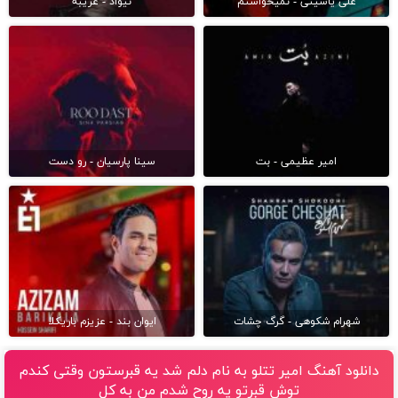
علی یاسینی - نمیخواستم
نیواد - غریبه
امیر عظیمی - بت
سینا پارسیان - رو دست
شهرام شکوهی - گرگ چشات
ایوان بند - عزیزم باریکلا
دانلود آهنگ امیر تتلو به نام دلم شد یه قبرستون وقتی کندم
توش قبرتو یه روح شدم من به کل