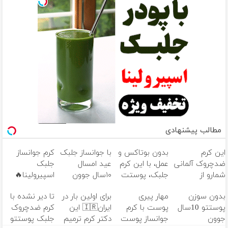
مطالب پیشنهادی
این کرم
بدون بوتاکس و
با جوانساز جلبک
کرم جوانساز
ضدچروک آلمانی
عمل، با این کرم
عید امسال
جلبک
شمارو از
جلبک، پوستت
۱۰سال جوون
اسپیرولینا🔥
بوتاکس بی نیاز
رو جوان کن
تری
(تحت لیسانس
بدون سوزن
مهار پیری
برای اولین بار در
تا دیر نشده با
میکنه. (تخفیف
آلمان)
پوستتو 10سال
پوست با کرم
ایران🇮🇷 این
کرم ضدچروک
تا امشب)
جوون
جوانساز پوست
دکتر کرم ترمیم
جلبک پوستتو