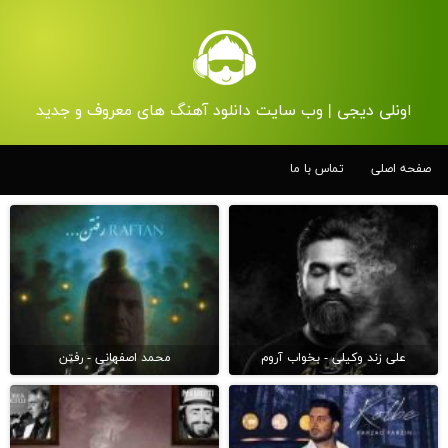
اونلی دیجی | وب سایت دانلود آهنگ های معروف و جدید
صفحه اصلی
تماس با ما
علی زند وکیلی - بخواب آروم
محمد اصفهانی - رفتن