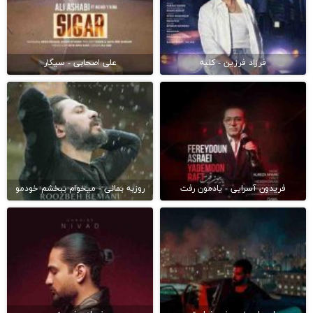
فرزاد فرزین - کلبه
علی اصحابی - سیگار
فریدون آسرایی - یادمون رفت
روزبه بمانی - میخوام ببخشم خودمو