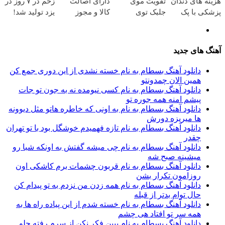
زینه های دندان
تقویت موی
دارای اصالت
زخم در ۷ روز در
زشکی با پک
جلبک توی
کالا و مجوز
یزد تولید شد!
فید کننده
حمومت
وزارت بهداشت
(مشاوره بگیرید)
انگی
خالیه!45%تخفیف
است(55%تخفیف)
هنگ های جدید
دانلود آهنگ بسطام به نام خسته نشدی از این دوری جمع کن
همین الان چمدونتو
دانلود آهنگ بسطام به نام کسی نیومده نه به جون تو جات
پیشم امنه همه جوره تو
دانلود آهنگ بسطام به نام به اونی که خاطره هاتو مثل دیوونه
ها میریزه دورش
دانلود آهنگ بسطام به نام تازه فهمیدم خوشگل بود با تو تهران
چقدر
دانلود آهنگ بسطام به نام چی میشه گفتش به اونکه شبا رو
میشینه صبح شه
دانلود آهنگ بسطام به نام قربون چشمات برم کاشکی اون
روزامون تکرار بشن
دانلود آهنگ بسطام به نام همه زدن من نزدم به تو پیدام کن
حال توام بدتر از قبله
دانلود آهنگ بسطام به نام خسته شدم از این پیاده راه ها به
همه سر تو افتاد هی چشم
دانلود آهنگ بسطام به نام ببین فکر نکن از سرم رفته جلو