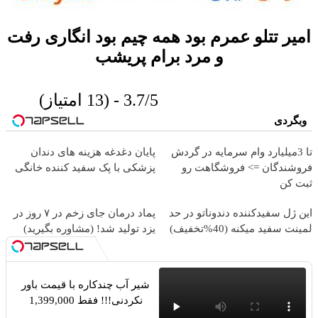
امیر تتلو عمرم بود همه چیم بود انگاری رفت
و مرد برام پریشب
3.7/5 - (13 امتیاز)
وبگردی
تا 3میلیارد وام سرمایه در گردش
پایان دغدغه هزینه های دندان
روشندگان => فروشگاهت رو
پزشکی با پک سفید کننده خانگی
بت کن
ین ژل سفیدکننده دندوناتو در حد
پماد درمان جای زخم در ۷ روز در
مینت سفید میکنه (40%تخفیف)
یزد تولید شد! (مشاوره بگیرید)
شیر آب چندکاره با قیمت باور
نکردنی!!! فقط 1,399,000