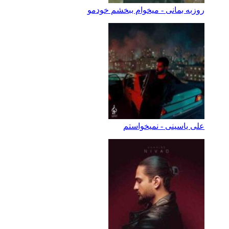
روزبه بمانی - میخوام ببخشم خودمو
علی یاسینی - نمیخواستم