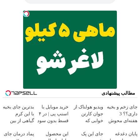
مطالب پیشنهادی
ای زخم و بخیه
ویدیو هولناک از
خرید موبایل با
بدترین جای بخیه
داری؟؟ 3
جوان کارتن
اسنپ پی | در ۴
با این کرم
فته‌ای محوش
خوابی که
قسط بدون سود
گیاهی از بین
ن!
میلیاردر شد.
و کارمزد!
میره‼️ (مشاوره
ایان دغدغه
جای این پک
این محصول
پماد درمان جای
آموزش رایگان
رایگان)