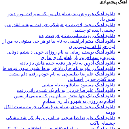
هنگ پیشنهادی
دانلود آهنگ هوروش بند به نام دل ﻣﻦ ﻛﻪ ﻧﻤﻴﺮﻓﺖ ﺗﻮرو دﻳﺪو
ﻧﻔﺲ داد
دانلود آهنگ مجید یلان به نام هیشکی حریفت نمیشه انقدره تو
چشمی انقده تو چشمی
دانلود آهنگ روزبه بمانی به نام فرصت بده
دانلود آهنگ میثم ابراهیمی به نام بیا تو هر چی میتونی به من از
اون حرفا که میدونی بزن
دانلود آهنگ یوسف زمانی به نام روزای خوبی داشتیم دوتایی
عزیزم واسه آخرین بار باهام کاری نداری
دانلود آهنگ آدوین به نام هر دفعه خنده هاش باز یادته
دانلود آهنگ زانکو به نام حال دلا خرابه ها نشون میدن قیافه ها
دانلود آهنگ علیرضا طلیسچی به نام خودم رفتم دلم پیشت
همه گفتن چه بی احساس
دانلود آهنگ مسعود صادقلو به نام مشتی
دانلود آهنگ علیرضا قربانی به نام یک شب بارانی رفت
دانلود آهنگ بابک جهانبخش به نام منو که میبینی از نفس
افتادم یه روزی یه شهرو دلداری میدادم
دانلود آهنگ مجید احمدی به نام عرق سگی خرمه مست الکل
وومه
دانلود آهنگ علیرضا طلیسچی به نام پر پرواز کی شد مشکی
چشمای پاکت
دانلود آهنگ شروین به نام اخلاقای خوبتو اخلاقای بدتو تک تک