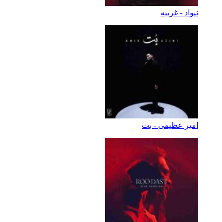
نیواد - غریبه
امیر عظیمی - بت