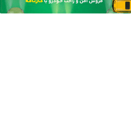
دلار برنده شو😍
(خرید ژل
اقساطی
یزد تولید شد!
سفیدکننده
بفروشید
(مشاوره بگیرید)
دندان
با40%تخفیف)
آهنگ های جدید
دانلود آهنگ بسطام به نام کسی نیومده نه به جون تو جات
پیشم امنه همه جوره تو
دانلود آهنگ بسطام به نام خسته نشدی از این دوری جمع کن
همین الان چمدونتو
دانلود آهنگ بسطام به نام به اونی که خاطره هاتو مثل دیوونه
ها میریزه دورش
دانلود آهنگ بسطام به نام تازه فهمیدم خوشگل بود با تو تهران
چقدر
دانلود آهنگ بسطام به نام چی میشه گفتش به اونکه شبا رو
میشینه صبح شه
دانلود آهنگ بسطام به نام قربون چشمات برم کاشکی اون
روزامون تکرار بشن