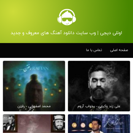
اونلی دیجی | وب سایت دانلود آهنگ های معروف و جدید
صفحه اصلی
تماس با ما
علی زند وکیلی - بخواب آروم
محمد اصفهانی - رفتن