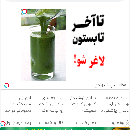
مطالب پیشنهادی
پایان دغدغه
با این نوشیدنی
این جعبه ی
این ژل
هزینه های
گیاهی کبدت
جادویی خنده رو
سفیدکننده
دندان پزشکی با
همیشه
رو لبات حک
دندوناتو در حد
پک سفید
پرقدرته55%تخفیف
میکنه
لمینت سفید
گردونه رو
به لبخندت
کالا و خدمات
پماد درمان جای
کننده خانگی
خرید40%تخفیف
میکنه
بچرخون و 1000
زیبایی بده!
خود را به صورت
زخم در ۷ روز در
(40%تخفیف)