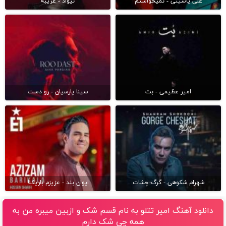
علی یاسینی - نمیخواستم
نیواد - غریبه
امیر عظیمی - بت
سینا پارسیان - رو دست
شهرام شکوهی - گرگ چشات
ایوان بند - عزیزم باریکلا
دانلود آهنگ امیر تتلو به نام قسم شک و ازبین میبره من به
همه چی شک دارم