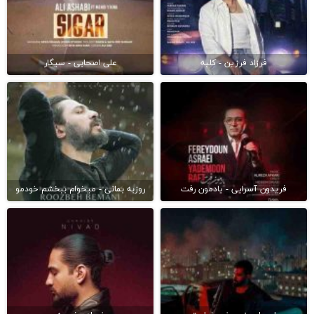
فرزاد فرزین - کلبه
علی اصحابی - سیگار
فریدون آسرایی - یادمون رفت
روزبه بمانی - میخوام ببخشم خودمو