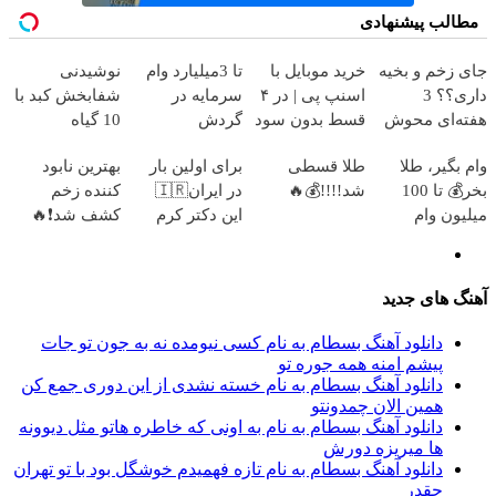
مطالب پیشنهادی
جای زخم و بخیه
خرید موبایل با
تا 3میلیارد وام
نوشیدنی
داری؟؟ 3
اسنپ پی | در ۴
سرمایه در
شفابخش کبد با
هفته‌ای محوش
قسط بدون سود
گردش
10 گیاه
کن!
و کارمزد!
فروشندگان =>
موثر(تخفیف تا
وام بگیر، طلا
طلا قسطی
برای اولین بار
بهترین نابود
فروشگاهت رو
امشب)
بخر💰 تا 100
شد!!!!💰🔥
در ایران🇮🇷
کننده زخم
ثبت کن
میلیون وام
این دکتر کرم
کشف شد❗🔥
فوری بدون
ترمیم کننده 23
ضامن
روزه ساخت!
آهنگ های جدید
دانلود آهنگ بسطام به نام کسی نیومده نه به جون تو جات
پیشم امنه همه جوره تو
دانلود آهنگ بسطام به نام خسته نشدی از این دوری جمع کن
همین الان چمدونتو
دانلود آهنگ بسطام به نام به اونی که خاطره هاتو مثل دیوونه
ها میریزه دورش
دانلود آهنگ بسطام به نام تازه فهمیدم خوشگل بود با تو تهران
چقدر