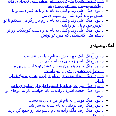
دانلود آهنگ علی زند وکیلی به نام یه شب میرى و از پرهای
زيبات نمیمونه واسم حتی یه دونش
دانلود آهنگ علی زند وکیلی به نام بذار تا ها كنم دستاتو با
عشق تو باید گرم شی رو شونه ى من
دانلود آهنگ علی زند وکیلی به نام دارم بازارگرمی میكنم تا تو
آغوش خودم پای تو وا شه
دانلود آهنگ علی زند وکیلی به نام بذار دست كوچیكت رو تو
دستم مثل گنجشكی كه میره تو لونش
آهنگ پیشنهادی
دانلود آهنگ بابک جهانبخش به نام دنیا بعد عشقت
دانلود آهنگ ناصر زینعلی به نام حکم ابد
دانلود آهنگ حامد همایون به نام عشق تو عادت دیرین من
است لیلی چشم تو شیرین من است
دانلود آهنگ سجاد محمدی به نام دایان میشم ینه یولا غملی
غملی
دانلود آهنگ میراث به نام با کسب اجازه از اساتیدای ناظر
دانلود آهنگ حجت اشرف زاده به نام حواسم باز به موهای تو
پرته
دانلود آهنگ هومان به نام تو مرا دادی به دست
دانلود آهنگ رضا یزدانی به نام شانه به سر شد
دانلود آهنگ رضا ملک زاده به نام پاشو دنیا رو جمع کن بریم
دریا کنار