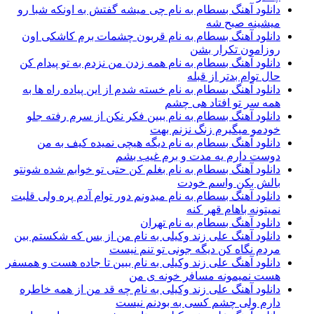
دانلود آهنگ بسطام به نام چی میشه گفتش به اونکه شبا رو
میشینه صبح شه
دانلود آهنگ بسطام به نام قربون چشمات برم کاشکی اون
روزامون تکرار بشن
دانلود آهنگ بسطام به نام همه زدن من نزدم به تو پیدام کن
حال توام بدتر از قبله
دانلود آهنگ بسطام به نام خسته شدم از این پیاده راه ها به
همه سر تو افتاد هی چشم
دانلود آهنگ بسطام به نام ببین فکر نکن از سرم رفته جلو
خودمو میگیرم زنگ نزنم بهت
دانلود آهنگ بسطام به نام دیگه هیچی نمیده کیف به من
دوست دارم یه مدت و برم غیب بشم
دانلود آهنگ بسطام به نام بغلم کن حتی تو خوابم شده شونتو
بالش بکن واسم خودت
دانلود آهنگ بسطام به نام میدونم دور توام آدم پره ولی قلبت
نمیتونه باهام قهر کنه
دانلود آهنگ بسطام به نام تهران
دانلود آهنگ علی زند وکیلی به نام من از بس كه شكستم بین
مردم نگاه كن دیگه جونى تو تنم نیست
دانلود آهنگ علی زند وکیلی به نام ببین تا جاده هست و همسفر
هست نمیمونه مسافر خونه ی من
دانلود آهنگ علی زند وکیلی به نام چه قد من از همه خاطره
دارم ولی چشم كسی به بودنم نیست