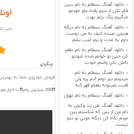
دانلود آهنگ بسطام به نام ببین
فکر نکن از سرم رفته جلو خودمو
میگیرم زنگ نزنم بهت
دانلود آهنگ بسطام به نام دیگه
امیر تت
هیچی نمیده کیف به من دوست
دارم یه مدت و برم غیب بشم
دانلود آهنگ بسطام به نام بغلم
کن حتی تو خوابم شده شونتو
بالش بکن واسم خودت
وبگردی
دانلود آهنگ بسطام به نام
فروش خودروی شما به بهترین 
میدونم دور توام آدم پره ولی
قلبت نمیتونه باهام قهر کنه
❗❗200 میلیون وام❗❗ با احراز هویت در آبان تتر
دانلود آهنگ بسطام به نام تهران
دانلود آهنگ علی زند وکیلی به
نام من از بس كه شكستم بین
مردم نگاه كن دیگه جونى تو تنم
نیست