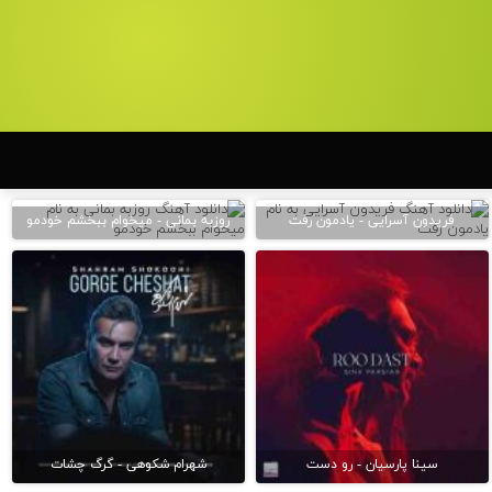
فریدون آسرایی - یادمون رفت
روزبه بمانی - میخوام ببخشم خودمو
سینا پارسیان - رو دست
شهرام شکوهی - گرگ چشات