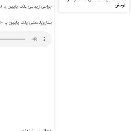
لونش
جراحی زیبایی پلک پایین با 10 میلیون تخفیف ویژه فقط 35 ✨
بلفاروپلاستی پلک پایین با ۱۰ میلیون تخفیف فقط 3۵ میلیون 👀