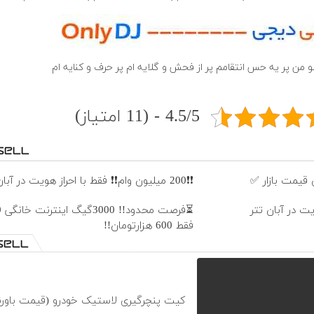
لو من پر یه حس انتقامم پر از فحش و گلایه ام پر حرف و کنایه ام
4.5/5 - (11 امتیاز)
قیمت بازار ✅
❗❗200 میلیون وام❗❗ فقط با احراز هویت در آبان تتر
فقط 600 هزارتومان!!
کیت پنچرگیری لاستیک خودرو (قیمت باورن