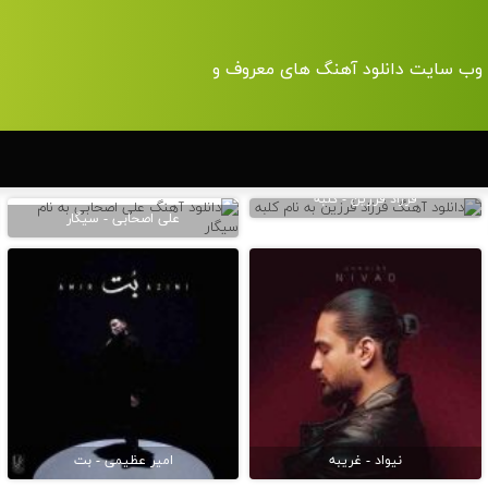
| وب سایت دانلود آهنگ های معروف و
فرزاد فرزین - کلبه
علی اصحابی - سیگار
نیواد - غریبه
امیر عظیمی - بت