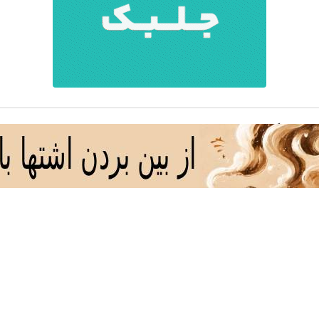
❗❗200 میلیون وام❗❗ فقط با احراز هویت در آبان تتر
با طلا و نقره دیجی کالا
سرمایه‌گذاری بلندمدت با خرید نقره ا
امنه همه جوره تو
ن الان چمدونتو
ا میریزه دورش
قدر
شینه صبح شه