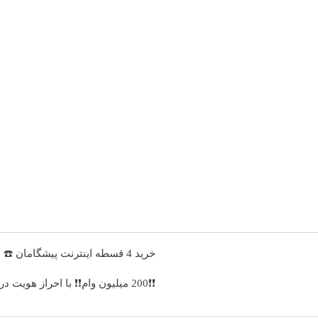
خرید 4 قسطه اینترنت پیشگامان ☎️ بدون نیاز به تلفن
❗❗200 میلیون وام❗❗ با احراز هویت در آبان تتر