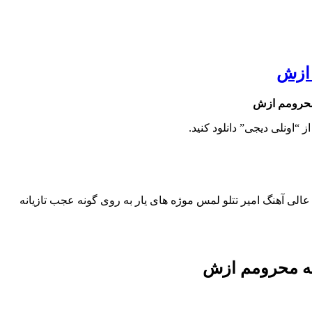
 ازش
ه محرومم ازش
از “اونلی دیجی” دانلود کنید.
الی آهنگ امیر تتلو لمس موژه های یار به روی گونه عجب تازیانه
 که محرومم ازش