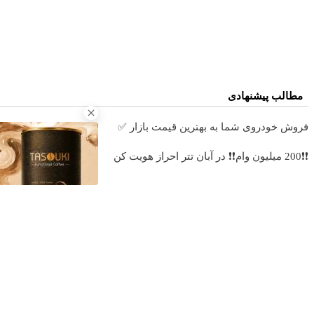
مطالب پیشنهادی
فروش خودروی شما به بهترین قیمت بازار ✅
خرید 4 قسطه اینترنت پیشگامان ☎️ بدون نیاز به تلفن
❗❗200 میلیون وام❗❗ در آبان تتر احراز هویت کن
سرمایه گذاری امن 
آهنگ های جدید
دانلود آهنگ بسطام به نام کسی نیومده نه به جون تو جات پیشم 
دانلود آهنگ بسطام به نام خسته نشدی از این دوری جمع کن همی
دانلود آهنگ بسطام به نام به اونی که خاطره هاتو مثل دیوونه ه
دانلود آهنگ بسطام به نام تازه فهمیدم خوشگل بود با تو تهران چ
دانلود آهنگ بسطام به نام چی میشه گفتش به اونکه شبا رو می