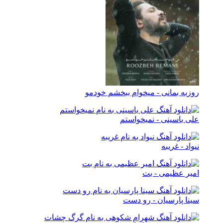
روزبه بمانی - میخوام ببخشم خودمو
علی یاسینی - نمیخواستم
نیواد - غریبه
امیر عظیمی - بت
سینا پارسیان - رو دست