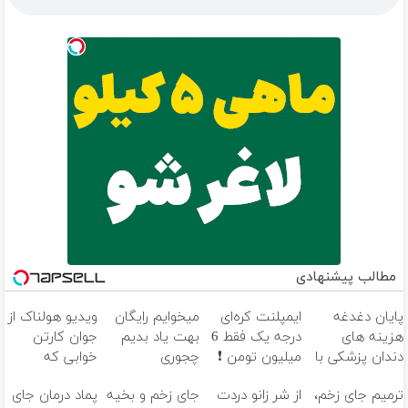
مطالب پیشنهادی
پایان دغدغه
ایمپلنت کره‌ای
میخوایم رایگان
ویدیو هولناک از
هزینه های
درجه یک فقط 6
بهت یاد بدیم
جوان کارتن
دندان پزشکی با
میلیون تومن ❗
چجوری
خوابی که
پک سفید
پولدارشی! باور
میلیاردر شد.
ترمیم جای زخم،
از شر زانو دردت
جای زخم و بخیه
پماد درمان جای
کننده خانگی
نداری امتحانش
آموزش رایگان