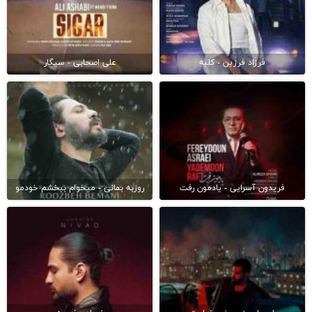
فرزاد فرزین - کلبه
علی اصحابی - سیگار
فریدون آسرایی - یادمون رفت
روزبه بمانی - میخوام ببخشم خودمو