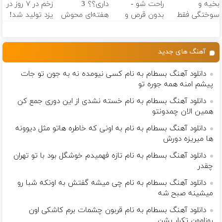
بخیه و
راحت شو -
داری؟؟ 3
زخم در ۷ روز در
مجانیه
سوختگی فقط
بدون قرص و
هفته‌ای محوش
یزد تولید شد!
در 3 هفته!!😍
عمل
کن!
(مشاوره بگیرید)
آهنگ های جدید
دانلود آهنگ بسطام به نام کسی نیومده نه به جون تو جات
پیشم امنه همه جوره تو
دانلود آهنگ بسطام به نام خسته نشدی از این دوری جمع کن
همین الان چمدونتو
دانلود آهنگ بسطام به نام به اونی که خاطره هاتو مثل دیوونه
ها میریزه دورش
دانلود آهنگ بسطام به نام تازه فهمیدم خوشگل بود با تو تهران
چقدر
دانلود آهنگ بسطام به نام چی میشه گفتش به اونکه شبا رو
میشینه صبح شه
دانلود آهنگ بسطام به نام قربون چشمات برم کاشکی اون
روزامون تکرار بشن