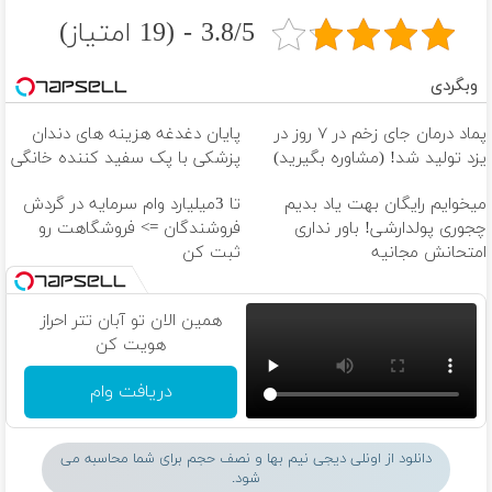
3.8/5 - (19 امتیاز)
وبگردی
پماد درمان جای زخم در ۷ روز در
پایان دغدغه هزینه های دندان
یزد تولید شد! (مشاوره بگیرید)
پزشکی با پک سفید کننده خانگی
میخوایم رایگان بهت یاد بدیم
تا 3میلیارد وام سرمایه در گردش
چجوری پولدارشی! باور نداری
فروشندگان => فروشگاهت رو
امتحانش مجانیه
ثبت کن
همین الان تو آبان تتر احراز
هویت کن
دریافت وام
دانلود از اونلی دیجی نیم بها و نصف حجم برای شما محاسبه می
شود.