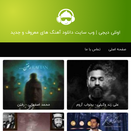
اونلی دیجی | وب سایت دانلود آهنگ های معروف و جدید
صفحه اصلی
تماس با ما
علی زند وکیلی - بخواب آروم
محمد اصفهانی - رفتن