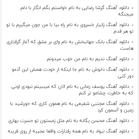
دانلود آهنگ گرشا رضایی به نام خواستم بگم انگار با دلم
میجنگه
دانلود آهنگ زانیار خسروی به نام راه بیا با من جون میگیرم با تو
تو هر قدم
دانلود آهنگ بابک جهانبخش به نام وای بر عشق که آغاز گرفتاری
هاست
دانلود آهنگ ندیم به نام من خوب میدونم
دانلود آهنگ دانوش به نام جا اینکه از خودت همش این آدمو
دور کنی
دانلود آهنگ یوسف زمانی به نام الان که میببینم نبودی اونی
که به خاطرت چشامو تر کنم
دانلود آهنگ مجتبی شفیعی به نام همون کاری که خورشید با
زمین و آسمون کرد
دانلود آهنگ محسن یگانه به نام مثل زمستون تو حسرت بهاری
دانلود آهنگ نیواد به نام ﻫﻤﻪ رﻓﺘﺎرات واﻗﻌﺎ ﻋﺠﻴﺒﻪ از روی ﻓﺮﻳﺒﻪ